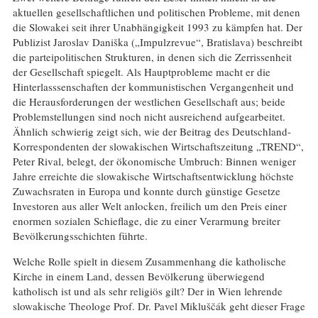
aktuellen gesellschaftlichen und politischen Probleme, mit denen
die Slowakei seit ihrer Unabhängigkeit 1993 zu kämpfen hat. Der
Publizist Jaroslav Daniška („Impulzrevue“, Bratislava) beschreibt
die parteipolitischen Strukturen, in denen sich die Zerrissenheit
der Gesellschaft spiegelt. Als Hauptprobleme macht er die
Hinterlasssenschaften der kommunistischen Vergangenheit und
die Herausforderungen der westlichen Gesellschaft aus; beide
Problemstellungen sind noch nicht ausreichend aufgearbeitet.
Ähnlich schwierig zeigt sich, wie der Beitrag des Deutschland-
Korrespondenten der slowakischen Wirtschaftszeitung „TREND“,
Peter Rival, belegt, der ökonomische Umbruch: Binnen weniger
Jahre erreichte die slowakische Wirtschaftsentwicklung höchste
Zuwachsraten in Europa und konnte durch günstige Gesetze
Investoren aus aller Welt anlocken, freilich um den Preis einer
enormen sozialen Schieflage, die zu einer Verarmung breiter
Bevölkerungsschichten führte.
Welche Rolle spielt in diesem Zusammenhang die katholische
Kirche in einem Land, dessen Bevölkerung überwiegend
katholisch ist und als sehr religiös gilt? Der in Wien lehrende
slowakische Theologe Prof. Dr. Pavel Mikluščák geht dieser Frage