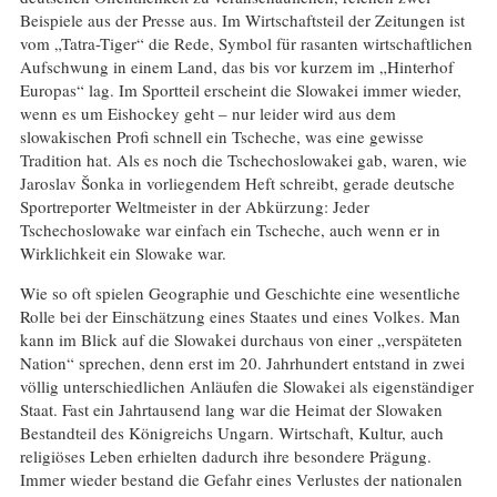
Beispiele aus der Presse aus. Im Wirtschaftsteil der Zeitungen ist
vom „Tatra-Tiger“ die Rede, Symbol für rasanten wirtschaftlichen
Aufschwung in einem Land, das bis vor kurzem im „Hinterhof
Europas“ lag. Im Sportteil erscheint die Slowakei immer wieder,
wenn es um Eishockey geht – nur leider wird aus dem
slowakischen Profi schnell ein Tscheche, was eine gewisse
Tradition hat. Als es noch die Tschechoslowakei gab, waren, wie
Jaroslav Šonka in vorliegendem Heft schreibt, gerade deutsche
Sportreporter Weltmeister in der Abkürzung: Jeder
Tschechoslowake war einfach ein Tscheche, auch wenn er in
Wirklichkeit ein Slowake war.
Wie so oft spielen Geographie und Geschichte eine wesentliche
Rolle bei der Einschätzung eines Staates und eines Volkes. Man
kann im Blick auf die Slowakei durchaus von einer „verspäteten
Nation“ sprechen, denn erst im 20. Jahrhundert entstand in zwei
völlig unterschiedlichen Anläufen die Slowakei als eigenständiger
Staat. Fast ein Jahrtausend lang war die Heimat der Slowaken
Bestandteil des Königreichs Ungarn. Wirtschaft, Kultur, auch
religiöses Leben erhielten dadurch ihre besondere Prägung.
Immer wieder bestand die Gefahr eines Verlustes der nationalen