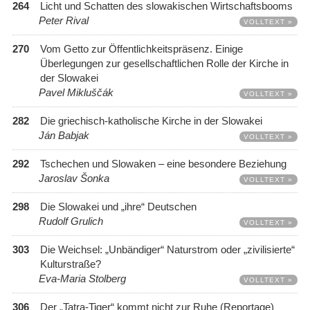
264
Licht und Schatten des slowakischen Wirtschaftsbooms
Peter Rival
VOLLTEXT »
270
Vom Getto zur Öffentlichkeitspräsenz. Einige
Überlegungen zur gesellschaftlichen Rolle der Kirche in
der Slowakei
Pavel Mikluščák
VOLLTEXT »
282
Die griechisch-katholische Kirche in der Slowakei
Ján Babjak
VOLLTEXT »
292
Tschechen und Slowaken – eine besondere Beziehung
Jaroslav Šonka
VOLLTEXT »
298
Die Slowakei und „ihre“ Deutschen
Rudolf Grulich
VOLLTEXT »
303
Die Weichsel: „Unbändiger“ Naturstrom oder „zivilisierte“
Kulturstraße?
Eva-Maria Stolberg
VOLLTEXT »
306
Der „Tatra-Tiger“ kommt nicht zur Ruhe (Reportage)