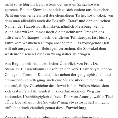
nicht so richtig ins Bewusstsein der meisten Zeitgenossen
getreten. Bei der Slowakei handelt es sich zudem aus deutscher
Sicht um den ferneren Teil der ehemaligen Tschechoslowakei, von
dem man allenfalls noch die Begriffe „Tatra“ und den deutschen
Namen der Hauptstadt Bratislava, nämlich Pressburg, kennt.
Auch hier wirken immer noch die unsichtbaren Grenzen des
„Eisernen Vorhanges“ nach, der diesen Teil Europas fast fünfzig
Jahre vom westlichen Europa abschottete. Das vorliegende Heft
will mit ausgewählten Beiträgen versuchen, die Slowakei dem
westeuropäischen Leser ein wenig näher zu bringen.
Am Beginn steht ein historischer Überblick von Prof. Dr.
Stanislav J. Kirschbaum (Dozent an der York University/Glendon
College in Toronto, Kanada), der neben der geographischen und
ethnischen Grundlegung auch eine Skizze über die mehr als
tausendjährige Geschichte des slowakischen Volkes bietet, dem
sich erst im 20. Jahrhundert in zwei Anläufen der Weg zur
nationalen Unabhängigkeit öffnete. Der vom Autor gewählte Titel
„Überlebenskampf der Slowakei“ mag etwas zu scharf klingen,
trifft aber doch ziemlich genau diese Entwicklung.
Zwei weitere Beiträge führen den Leser mitten hinein in die