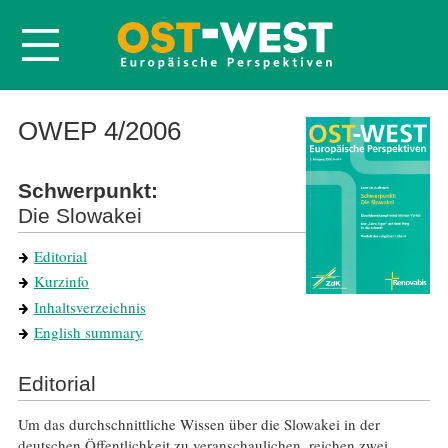
Startseite
OWEP 4/2006
Über OWEP
Schwerpunkt:
Volltexte
Die Slowakei
Probeheft
Editorial
Nachbestellen
Kurzinfo
Abonnieren
Inhaltsverzeichnis
Kontakt
English summary
Editorial
Um das durchschnittliche Wissen über die Slowakei in der
deutschen Öffentlichkeit zu veranschaulichen, reichen zwei