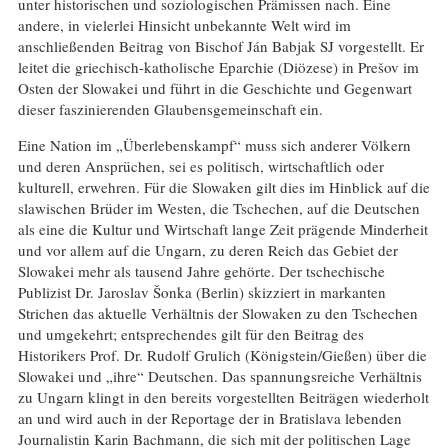
unter historischen und soziologischen Prämissen nach. Eine
andere, in vielerlei Hinsicht unbekannte Welt wird im
anschließenden Beitrag von Bischof Ján Babjak SJ vorgestellt. Er
leitet die griechisch-katholische Eparchie (Diözese) in Prešov im
Osten der Slowakei und führt in die Geschichte und Gegenwart
dieser faszinierenden Glaubensgemeinschaft ein.
Eine Nation im „Überlebenskampf“ muss sich anderer Völkern
und deren Ansprüchen, sei es politisch, wirtschaftlich oder
kulturell, erwehren. Für die Slowaken gilt dies im Hinblick auf die
slawischen Brüder im Westen, die Tschechen, auf die Deutschen
als eine die Kultur und Wirtschaft lange Zeit prägende Minderheit
und vor allem auf die Ungarn, zu deren Reich das Gebiet der
Slowakei mehr als tausend Jahre gehörte. Der tschechische
Publizist Dr. Jaroslav Šonka (Berlin) skizziert in markanten
Strichen das aktuelle Verhältnis der Slowaken zu den Tschechen
und umgekehrt; entsprechendes gilt für den Beitrag des
Historikers Prof. Dr. Rudolf Grulich (Königstein/Gießen) über die
Slowakei und „ihre“ Deutschen. Das spannungsreiche Verhältnis
zu Ungarn klingt in den bereits vorgestellten Beiträgen wiederholt
an und wird auch in der Reportage der in Bratislava lebenden
Journalistin Karin Bachmann, die sich mit der politischen Lage