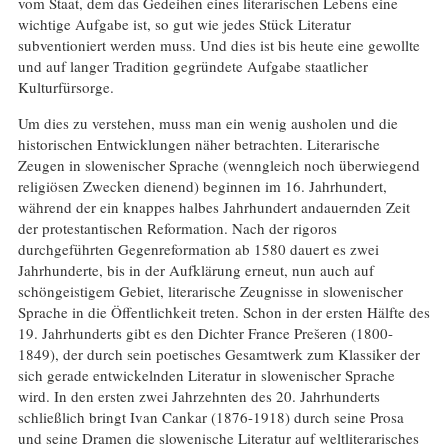
vom Staat, dem das Gedeihen eines literarischen Lebens eine
wichtige Aufgabe ist, so gut wie jedes Stück Literatur
subventioniert werden muss. Und dies ist bis heute eine gewollte
und auf langer Tradition gegründete Aufgabe staatlicher
Kulturfürsorge.
Um dies zu verstehen, muss man ein wenig ausholen und die
historischen Entwicklungen näher betrachten. Literarische
Zeugen in slowenischer Sprache (wenngleich noch überwiegend
religiösen Zwecken dienend) beginnen im 16. Jahrhundert,
während der ein knappes halbes Jahrhundert andauernden Zeit
der protestantischen Reformation. Nach der rigoros
durchgeführten Gegenreformation ab 1580 dauert es zwei
Jahrhunderte, bis in der Aufklärung erneut, nun auch auf
schöngeistigem Gebiet, literarische Zeugnisse in slowenischer
Sprache in die Öffentlichkeit treten. Schon in der ersten Hälfte des
19. Jahrhunderts gibt es den Dichter France Prešeren (1800-
1849), der durch sein poetisches Gesamtwerk zum Klassiker der
sich gerade entwickelnden Literatur in slowenischer Sprache
wird. In den ersten zwei Jahrzehnten des 20. Jahrhunderts
schließlich bringt Ivan Cankar (1876-1918) durch seine Prosa
und seine Dramen die slowenische Literatur auf weltliterarisches