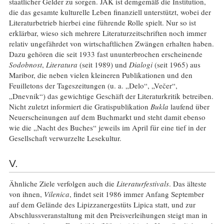
staatlicher Gelder zu sorgen. JAK ist demgemäß die Institution,
die das gesamte kulturelle Leben finanziell unterstützt, wobei der
Literaturbetrieb hierbei eine führende Rolle spielt. Nur so ist
erklärbar, wieso sich mehrere Literaturzeitschriften noch immer
relativ ungefährdet von wirtschaftlichen Zwängen erhalten haben.
Dazu gehören die seit 1933 fast ununterbrochen erscheinende
Sodobnost
,
Literatura
(seit 1989) und
Dialogi
(seit 1965) aus
Maribor, die neben vielen kleineren Publikationen und den
Feuilletons der Tageszeitungen (u. a. „Delo“, „Večer“,
„Dnevnik“) das gewichtige Geschäft der Literaturkritik betreiben.
Nicht zuletzt informiert die Gratispublikation
Bukla
laufend über
Neuerscheinungen auf dem Buchmarkt und steht damit ebenso
wie die „Nacht des Buches“ jeweils im April für eine tief in der
Gesellschaft verwurzelte Lesekultur.
V.
Ähnliche Ziele verfolgen auch die
Literaturfestivals
. Das älteste
von ihnen,
Vilenica
, findet seit 1986 immer Anfang September
auf dem Gelände des Lipizzanergestüts Lipica statt, und zur
Abschlussveranstaltung mit den Preisverleihungen steigt man in