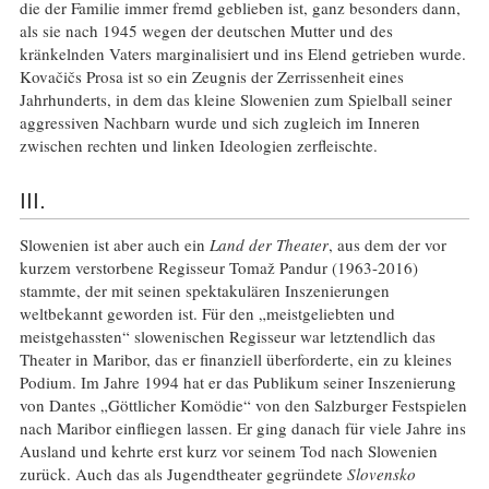
die der Familie immer fremd geblieben ist, ganz besonders dann,
als sie nach 1945 wegen der deutschen Mutter und des
kränkelnden Vaters marginalisiert und ins Elend getrieben wurde.
Kovačičs Prosa ist so ein Zeugnis der Zerrissenheit eines
Jahrhunderts, in dem das kleine Slowenien zum Spielball seiner
aggressiven Nachbarn wurde und sich zugleich im Inneren
zwischen rechten und linken Ideologien zerfleischte.
III.
Slowenien ist aber auch ein
Land der Theater
, aus dem der vor
kurzem verstorbene Regisseur Tomaž Pandur (1963-2016)
stammte, der mit seinen spektakulären Inszenierungen
weltbekannt geworden ist. Für den „meistgeliebten und
meistgehassten“ slowenischen Regisseur war letztendlich das
Theater in Maribor, das er finanziell überforderte, ein zu kleines
Podium. Im Jahre 1994 hat er das Publikum seiner Inszenierung
von Dantes „Göttlicher Komödie“ von den Salzburger Festspielen
nach Maribor einfliegen lassen. Er ging danach für viele Jahre ins
Ausland und kehrte erst kurz vor seinem Tod nach Slowenien
zurück. Auch das als Jugendtheater gegründete
Slovensko