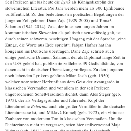
Seit Prešeren gilt bis heute die
Lyrik
als Königsdisziplin der
slowenischen Literatur. Pro Jahr werden mehr als 300 Lyrikbände
veröffentlicht. Zu den bedeutendsten poetischen Begabungen der
jüngeren Zeit gehören Dane Zajc (1929-2005) und Tomaž
Šalamun (1941-2014). Zajc, der in seinen jungen Jahren im
kommunistischen Slowenien als politisch unzuverlässig galt, ist
durch seinen schweren, wuchtigen Umgang mit der Sprache „eine
Zunge, die Worte aus Erde spricht“; Fabjan Hafner hat ihn
kongenial ins Deutsche übertragen. Dane Zajc schrieb auch
einige poetische Dramen. Šalamun, der als Diplomat lange Zeit in
den USA gelebt hat, publizierte zeitlebens 39 Gedichtbände, von
denen acht in deutscher Übersetzung vorliegen. Zu den jüngeren,
noch lebenden Lyrikern gehören Milan Jesih (geb. 1950),
welcher trotz seiner Herkunft aus dem Geist der Avantgarde in
klassischen Versmaßen und vor allem in der seit Prešeren
ungebrochenen Sonett-Tradition dichtet, dann Aleš Šteger (geb.
1973), der als Verlagsgründer und führender Kopf der
Literaturreihe
Beletrina
auch ein großer Vermittler in die deutsche
Literaturszene ist, und Miklavž Komelj (geb. 1973), ein virtuoser
Zauberer von modernem Ton in klassischen Versmaßen. Um die
Dichterinnen nicht zu vergessen, seien hier stellvertretend Maja
Vidmar (geb. 1961) genannt, die meisterhafte Liebeslyrik