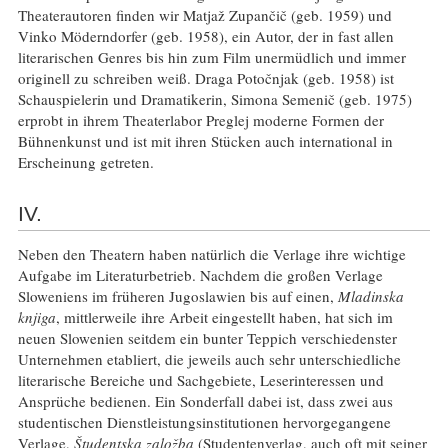
Theaterautoren finden wir Matjaž Zupančič (geb. 1959) und
Vinko Möderndorfer (geb. 1958), ein Autor, der in fast allen
literarischen Genres bis hin zum Film unermüdlich und immer
originell zu schreiben weiß. Draga Potočnjak (geb. 1958) ist
Schauspielerin und Dramatikerin, Simona Semenič (geb. 1975)
erprobt in ihrem Theaterlabor Preglej moderne Formen der
Bühnenkunst und ist mit ihren Stücken auch international in
Erscheinung getreten.
IV.
Neben den Theatern haben natürlich die Verlage ihre wichtige
Aufgabe im Literaturbetrieb. Nachdem die großen Verlage
Sloweniens im früheren Jugoslawien bis auf einen,
Mladinska
knjiga
, mittlerweile ihre Arbeit eingestellt haben, hat sich im
neuen Slowenien seitdem ein bunter Teppich verschiedenster
Unternehmen etabliert, die jeweils auch sehr unterschiedliche
literarische Bereiche und Sachgebiete, Leserinteressen und
Ansprüche bedienen. Ein Sonderfall dabei ist, dass zwei aus
studentischen Dienstleistungsinstitutionen hervorgegangene
Verlage,
Študentska založba
(Studentenverlag, auch oft mit seiner