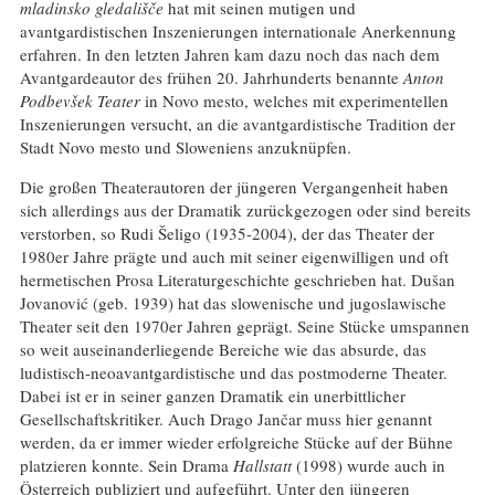
mladinsko gledališče
hat mit seinen mutigen und
avantgardistischen Inszenierungen internationale Anerkennung
erfahren. In den letzten Jahren kam dazu noch das nach dem
Avantgardeautor des frühen 20. Jahrhunderts benannte
Anton
Podbevšek Teater
in Novo mesto, welches mit experimentellen
Inszenierungen versucht, an die avantgardistische Tradition der
Stadt Novo mesto und Sloweniens anzuknüpfen.
Die großen Theaterautoren der jüngeren Vergangenheit haben
sich allerdings aus der Dramatik zurückgezogen oder sind bereits
verstorben, so Rudi Šeligo (1935-2004), der das Theater der
1980er Jahre prägte und auch mit seiner eigenwilligen und oft
hermetischen Prosa Literaturgeschichte geschrieben hat. Dušan
Jovanović (geb. 1939) hat das slowenische und jugoslawische
Theater seit den 1970er Jahren geprägt. Seine Stücke umspannen
so weit auseinanderliegende Bereiche wie das absurde, das
ludistisch-neoavantgardistische und das postmoderne Theater.
Dabei ist er in seiner ganzen Dramatik ein unerbittlicher
Gesellschaftskritiker. Auch Drago Jančar muss hier genannt
werden, da er immer wieder erfolgreiche Stücke auf der Bühne
platzieren konnte. Sein Drama
Hallstatt
(1998) wurde auch in
Österreich publiziert und aufgeführt. Unter den jüngeren