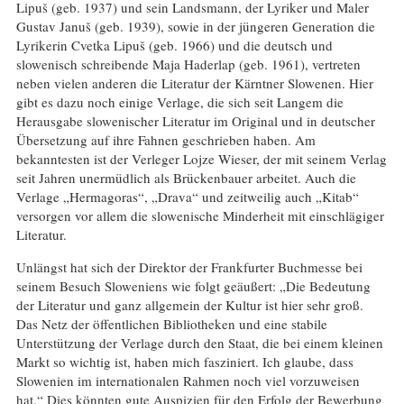
Lipuš (geb. 1937) und sein Landsmann, der Lyriker und Maler
Gustav Januš (geb. 1939), sowie in der jüngeren Generation die
Lyrikerin Cvetka Lipuš (geb. 1966) und die deutsch und
slowenisch schreibende Maja Haderlap (geb. 1961), vertreten
neben vielen anderen die Literatur der Kärntner Slowenen. Hier
gibt es dazu noch einige Verlage, die sich seit Langem die
Herausgabe slowenischer Literatur im Original und in deutscher
Übersetzung auf ihre Fahnen geschrieben haben. Am
bekanntesten ist der Verleger Lojze Wieser, der mit seinem Verlag
seit Jahren unermüdlich als Brückenbauer arbeitet. Auch die
Verlage „Hermagoras“, „Drava“ und zeitweilig auch „Kitab“
versorgen vor allem die slowenische Minderheit mit einschlägiger
Literatur.
Unlängst hat sich der Direktor der Frankfurter Buchmesse bei
seinem Besuch Sloweniens wie folgt geäußert: „Die Bedeutung
der Literatur und ganz allgemein der Kultur ist hier sehr groß.
Das Netz der öffentlichen Bibliotheken und eine stabile
Unterstützung der Verlage durch den Staat, die bei einem kleinen
Markt so wichtig ist, haben mich fasziniert. Ich glaube, dass
Slowenien im internationalen Rahmen noch viel vorzuweisen
hat.“ Dies könnten gute Auspizien für den Erfolg der Bewerbung