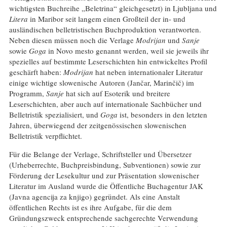
wichtigsten Buchreihe „Beletrina“ gleichgesetzt) in Ljubljana und
Litera
in Maribor seit langem einen Großteil der in- und
ausländischen belletristischen Buchproduktion verantworten.
Neben diesen müssen noch die Verlage
Modrijan
und
Sanje
sowie
Goga
in Novo mesto genannt werden, weil sie jeweils ihr
spezielles auf bestimmte Leserschichten hin entwickeltes Profil
geschärft haben:
Modrijan
hat neben internationaler Literatur
einige wichtige slowenische Autoren (Jančar, Marinčič) im
Programm,
Sanje
hat sich auf Esoterik und breitere
Leserschichten, aber auch auf internationale Sachbücher und
Belletristik spezialisiert, und
Goga
ist, besonders in den letzten
Jahren, überwiegend der zeitgenössischen slowenischen
Belletristik verpflichtet.
Für die Belange der Verlage, Schriftsteller und Übersetzer
(Urheberrechte, Buchpreisbindung, Subventionen) sowie zur
Förderung der Lesekultur und zur Präsentation slowenischer
Literatur im Ausland wurde die Öffentliche Buchagentur JAK
(Javna agencija za knjigo) gegründet. Als eine Anstalt
öffentlichen Rechts ist es ihre Aufgabe, für die dem
Gründungszweck entsprechende sachgerechte Verwendung