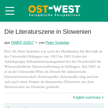
Startseite
Die Literaturszene in Slowenien
Über OWEP
aus
OWEP 2/2017
• von
Peter Scherber
Volltexte
Prof. Dr. Peter Scherber war nach der Habilitation für Slavistik an
Probeheft
der Universität Göttingen von 1983 bis 2003 Leiter der
Arbeitsgruppe Informationsmanagement bei der Gesellschaft für
Nachbestellen
Wissenschaftliche Datenverarbeitung in Göttingen. Seit 2003 ist
Abonnieren
er an der Universität Wien als Dozent für südslawische
Literaturwissenschaft (Schwerpunkt: Slowenistik) tätig und hat
Kontakt
sich auch einen Namen als literarischer Übersetzer aus dem
Slowenischen ins Deutsche gemacht.
English summary »