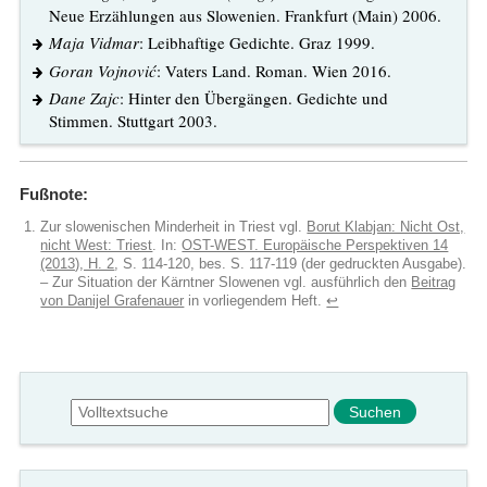
Neue Erzählungen aus Slowenien. Frankfurt (Main) 2006.
Maja Vidmar
: Leibhaftige Gedichte. Graz 1999.
Goran Vojnović
: Vaters Land. Roman. Wien 2016.
Dane Zajc
: Hinter den Übergängen. Gedichte und
Stimmen. Stuttgart 2003.
Fußnote:
Zur slowenischen Minderheit in Triest vgl.
Borut Klabjan: Nicht Ost,
nicht West: Triest
. In:
OST-WEST. Europäische Perspektiven 14
(2013), H. 2
, S. 114-120, bes. S. 117-119 (der gedruckten Ausgabe).
– Zur Situation der Kärntner Slowenen vgl. ausführlich den
Beitrag
von Danijel Grafenauer
in vorliegendem Heft.
↩︎
Suchformular
Suche