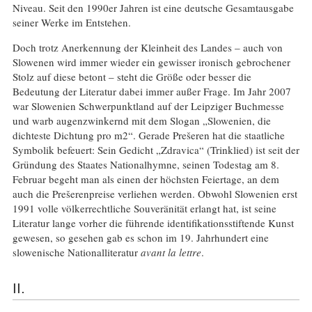
Niveau. Seit den 1990er Jahren ist eine deutsche Gesamtausgabe
seiner Werke im Entstehen.
Doch trotz Anerkennung der Kleinheit des Landes – auch von
Slowenen wird immer wieder ein gewisser ironisch gebrochener
Stolz auf diese betont – steht die Größe oder besser die
Bedeutung der Literatur dabei immer außer Frage. Im Jahr 2007
war Slowenien Schwerpunktland auf der Leipziger Buchmesse
und warb augenzwinkernd mit dem Slogan „Slowenien, die
dichteste Dichtung pro m2“. Gerade Prešeren hat die staatliche
Symbolik befeuert: Sein Gedicht „Zdravica“ (Trinklied) ist seit der
Gründung des Staates Nationalhymne, seinen Todestag am 8.
Februar begeht man als einen der höchsten Feiertage, an dem
auch die Prešerenpreise verliehen werden. Obwohl Slowenien erst
1991 volle völkerrechtliche Souveränität erlangt hat, ist seine
Literatur lange vorher die führende identifikationsstiftende Kunst
gewesen, so gesehen gab es schon im 19. Jahrhundert eine
slowenische Nationalliteratur
avant la lettre
.
II.