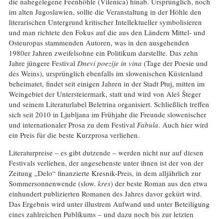
die nahegelegene Feenhöhle (Vilenica) hinab. Ursprünglich, noch
im alten Jugoslawien, sollte die Veranstaltung in der Höhle den
literarischen Untergrund kritischer Intellektueller symbolisieren
und man richtete den Fokus auf die aus den Ländern Mittel- und
Osteuropas stammenden Autoren, was in den ausgehenden
1980er Jahren zweifelsohne ein Politikum darstellte. Das zehn
Jahre jüngere Festival
Dnevi poezije in vina
(Tage der Poesie und
des Weins), ursprünglich ebenfalls im slowenischen Küstenland
beheimatet, findet seit einigen Jahren in der Stadt Ptuj, mitten im
Weingebiet der Untersteiermark, statt und wird von Aleš Šteger
und seinem Literaturlabel Beletrina organisiert. Schließlich treffen
sich seit 2010 in Ljubljana im Frühjahr die Freunde slowenischer
und internationaler Prosa zu dem Festival
Fabula
. Auch hier wird
ein Preis für die beste Kurzprosa verliehen.
Literaturpreise – es gibt dutzende – werden nicht nur auf diesen
Festivals verliehen, der angesehenste unter ihnen ist der von der
Zeitung „Delo“ finanzierte Kresnik-Preis, in dem alljährlich zur
Sommersonnenwende (slow.
kres
) der beste Roman aus den etwa
einhundert publizierten Romanen des Jahres davor gekürt wird.
Das Ergebnis wird unter illustrem Aufwand und unter Beteiligung
eines zahlreichen Publikums – und dazu noch bis zur letzten