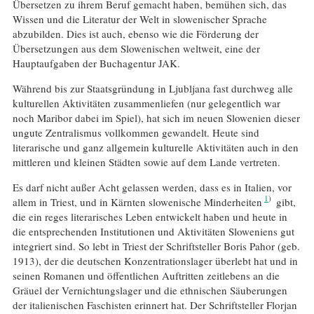
Übersetzen zu ihrem Beruf gemacht haben, bemühen sich, das
Wissen und die Literatur der Welt in slowenischer Sprache
abzubilden. Dies ist auch, ebenso wie die Förderung der
Übersetzungen aus dem Slowenischen weltweit, eine der
Hauptaufgaben der Buchagentur JAK.
Während bis zur Staatsgründung in Ljubljana fast durchweg alle
kulturellen Aktivitäten zusammenliefen (nur gelegentlich war
noch Maribor dabei im Spiel), hat sich im neuen Slowenien dieser
ungute Zentralismus vollkommen gewandelt. Heute sind
literarische und ganz allgemein kulturelle Aktivitäten auch in den
mittleren und kleinen Städten sowie auf dem Lande vertreten.
Es darf nicht außer Acht gelassen werden, dass es in Italien, vor
1
allem in Triest, und in Kärnten slowenische Minderheiten
gibt,
die ein reges literarisches Leben entwickelt haben und heute in
die entsprechenden Institutionen und Aktivitäten Sloweniens gut
integriert sind. So lebt in Triest der Schriftsteller Boris Pahor (geb.
1913), der die deutschen Konzentrationslager überlebt hat und in
seinen Romanen und öffentlichen Auftritten zeitlebens an die
Gräuel der Vernichtungslager und die ethnischen Säuberungen
der italienischen Faschisten erinnert hat. Der Schriftsteller Florjan