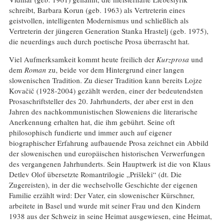
schreibt, Barbara Korun (geb. 1963) als Vertreterin eines
geistvollen, intelligenten Modernismus und schließlich als
Vertreterin der jüngeren Generation Stanka Hrastelj (geb. 1975),
die neuerdings auch durch poetische Prosa überrascht hat.
Viel Aufmerksamkeit kommt heute freilich der
Kurzprosa
und
dem
Roman
zu, beide vor dem Hintergrund einer langen
slowenischen Tradition. Zu dieser Tradition kann bereits Lojze
Kovačič (1928-2004) gezählt werden, einer der bedeutendsten
Prosaschriftsteller des 20. Jahrhunderts, der aber erst in den
Jahren des nachkommunistischen Sloweniens die literarische
Anerkennung erhalten hat, die ihm gebührt. Seine oft
philosophisch fundierte und immer auch auf eigener
biographischer Erfahrung aufbauende Prosa zeichnet ein Abbild
der slowenischen und europäischen historischen Verwerfungen
des vergangenen Jahrhunderts. Sein Hauptwerk ist die von Klaus
Detlev Olof übersetzte Romantrilogie „Prišleki“ (dt. Die
Zugereisten), in der die wechselvolle Geschichte der eigenen
Familie erzählt wird: Der Vater, ein slowenischer Kürschner,
arbeitete in Basel und wurde mit seiner Frau und den Kindern
1938 aus der Schweiz in seine Heimat ausgewiesen, eine Heimat,