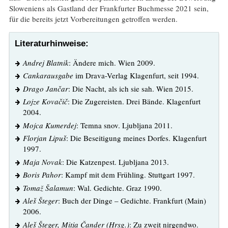
Sloweniens als Gastland der Frankfurter Buchmesse 2021 sein,
für die bereits jetzt Vorbereitungen getroffen werden.
Literaturhinweise:
Andrej Blatnik
: Ändere mich. Wien 2009.
Cankarausgabe
im Drava-Verlag Klagenfurt, seit 1994.
Drago Jančar
: Die Nacht, als ich sie sah. Wien 2015.
Lojze Kovačič
: Die Zugereisten. Drei Bände. Klagenfurt
2004.
Mojca Kumerdej
: Temna snov. Ljubljana 2011.
Florjan Lipuš
: Die Beseitigung meines Dorfes. Klagenfurt
1997.
Maja Novak
: Die Katzenpest. Ljubljana 2013.
Boris Pahor
: Kampf mit dem Frühling. Stuttgart 1997.
Tomaž Šalamun
: Wal. Gedichte. Graz 1990.
Aleš Šteger
: Buch der Dinge – Gedichte. Frankfurt (Main)
2006.
Aleš Šteger, Mitja Čander (Hrsg.)
: Zu zweit nirgendwo.