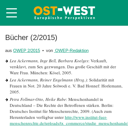
Startseite
Bücher (2/2015)
Über OWEP
aus
OWEP 2/2015
• von
OWEP-Redaktion
Volltexte
Lea Ackermann, Inge Bell, Barbara Koelges
: Verkauft,
Probeheft
versklavt, zum Sex gezwungen. Das große Geschäft mit der
Ware Frau. München: Kösel, 2005.
Nachbestellen
Lea Ackermann, Reiner Engelmann (Hrsg.)
: Solidarität mit
Abonnieren
Frauen in Not. 20 Jahre Solwodi e. V. Bad Honnef: Horlemann,
2005.
Kontakt
Petra Follmar-Otto, Heike Rabe
: Menschenhandel in
Deutschland – Die Rechte der Betroffenen stärken. Berlin:
Deutsches Institut für Menschenrechte, 2009. (Auch zum
Herunterladen verfügbar unter
http://www.institut-fuer-
menschenrechte.de/uploads/tx_commerce/studie_menschenhandel