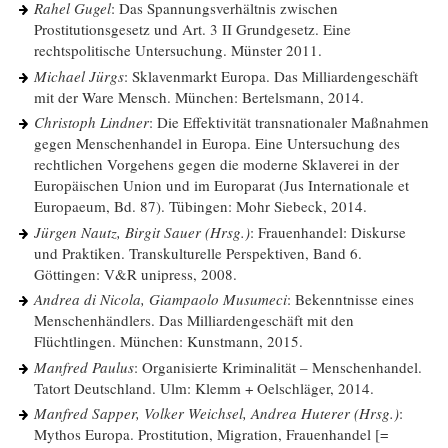
Rahel Gugel
: Das Spannungsverhältnis zwischen
Prostitutionsgesetz und Art. 3 II Grundgesetz. Eine
rechtspolitische Untersuchung. Münster 2011.
Michael Jürgs
: Sklavenmarkt Europa. Das Milliardengeschäft
mit der Ware Mensch. München: Bertelsmann, 2014.
Christoph Lindner
: Die Effektivität transnationaler Maßnahmen
gegen Menschenhandel in Europa. Eine Untersuchung des
rechtlichen Vorgehens gegen die moderne Sklaverei in der
Europäischen Union und im Europarat (Jus Internationale et
Europaeum, Bd. 87). Tübingen: Mohr Siebeck, 2014.
Jürgen Nautz, Birgit Sauer (Hrsg.)
: Frauenhandel: Diskurse
und Praktiken. Transkulturelle Perspektiven, Band 6.
Göttingen: V&R unipress, 2008.
Andrea di Nicola, Giampaolo Musumeci
: Bekenntnisse eines
Menschenhändlers. Das Milliardengeschäft mit den
Flüchtlingen. München: Kunstmann, 2015.
Manfred Paulus
: Organisierte Kriminalität – Menschenhandel.
Tatort Deutschland. Ulm: Klemm + Oelschläger, 2014.
Manfred Sapper, Volker Weichsel, Andrea Huterer (Hrsg.)
:
Mythos Europa. Prostitution, Migration, Frauenhandel [=