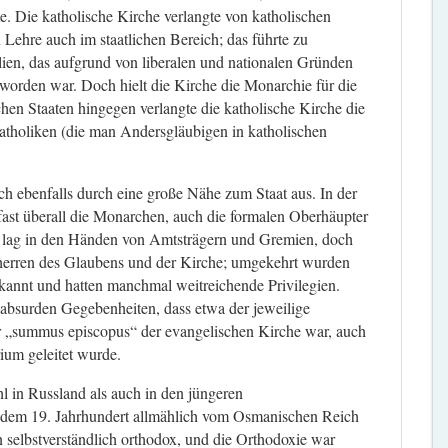
e. Die katholische Kirche verlangte von katholischen
 Lehre auch im staatlichen Bereich; das führte zu
lien, das aufgrund von liberalen und nationalen Gründen
worden war. Doch hielt die Kirche die Monarchie für die
chen Staaten hingegen verlangte die katholische Kirche die
atholiken (die man Andersgläubigen in katholischen
ch ebenfalls durch eine große Nähe zum Staat aus. In der
fast überall die Monarchen, auch die formalen Oberhäupter
ng lag in den Händen von Amtsträgern und Gremien, doch
zherren des Glaubens und der Kirche; umgekehrt wurden
rkannt und hatten manchmal weitreichende Privilegien.
absurden Gegebenheiten, dass etwa der jeweilige
r „summus episcopus“ der evangelischen Kirche war, auch
ium geleitet wurde.
l in Russland als auch in den jüngeren
it dem 19. Jahrhundert allmählich vom Osmanischen Reich
 selbstverständlich orthodox, und die Orthodoxie war