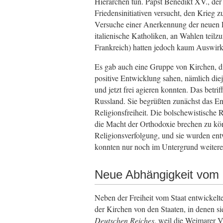
Hierarchen tun. Papst Benedikt XV., der 
Friedensinitiativen versucht, den Krieg 
Versuche einer Anerkennung der neuen R
italienische Katholiken, an Wahlen teilz
Frankreich) hatten jedoch kaum Auswirk
Es gab auch eine Gruppe von Kirchen, di
positive Entwicklung sahen, nämlich diej
und jetzt frei agieren konnten. Das betri
Russland. Sie begrüßten zunächst das En
Religionsfreiheit. Die bolschewistische 
die Macht der Orthodoxie brechen zu kön
Religionsverfolgung, und sie wurden entw
konnten nur noch im Untergrund weiterex
Neue Abhängigkeit vom 
Neben der Freiheit vom Staat entwickelte
der Kirchen von den Staaten, in denen si
Deutschen Reiches
, weil die Weimarer V