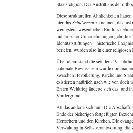
Staatsreligion. Der Austritt aus der ort
Diese strukturellen Ähnlichkeiten hatten
hier das
Schulwesen
zu nennen, das fast 
wenigstens wesentlichen Einfluss nehmen
militärischer Unternehmungen gehörte eb
Identitätsstiftungen – historische Ereigni
beriefen, wurden also in einer religiösen P
Über allem stand die seit dem 19. Jahrh
nationale Bewusstsein wurde dominanter,
zwischen Bevölkerung, Kirche und Staa
existierten natürlich nach wie vor, doch
Ersten Weltkrieg änderte sich das, und in
Vordergrund.
All das änderte sich nun. Die Abschaffu
Ende der bisherigen festgefügten Bezieh
Herrschern und den Kirchen. Die evange
Verwaltung in Selbstverantwortung, die 