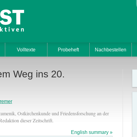
Volltexte
Probeheft
Nachbestellen
em Weg ins 20.
remer
kumenik, Ostkirchenkunde und Friedensforschung an der
Redaktion dieser Zeitschrift.
English summary »