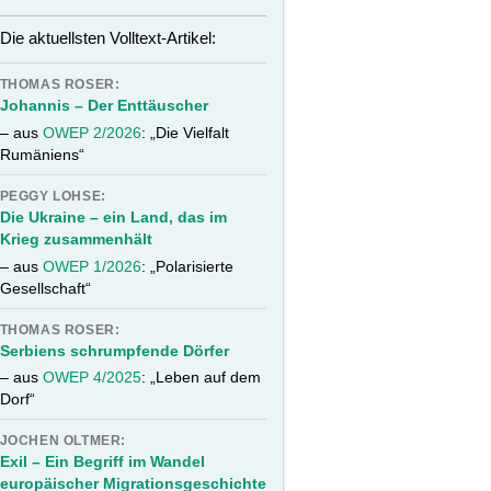
Die aktuellsten Volltext-Artikel:
THOMAS ROSER:
Johannis – Der Enttäuscher
– aus
OWEP 2/2026
: „Die Vielfalt
Rumäniens“
PEGGY LOHSE:
Die Ukraine – ein Land, das im
Krieg zusammenhält
– aus
OWEP 1/2026
: „Polarisierte
Gesellschaft“
THOMAS ROSER:
Serbiens schrumpfende Dörfer
– aus
OWEP 4/2025
: „Leben auf dem
Dorf“
JOCHEN OLTMER:
Exil – Ein Begriff im Wandel
europäischer Migrationsgeschichte