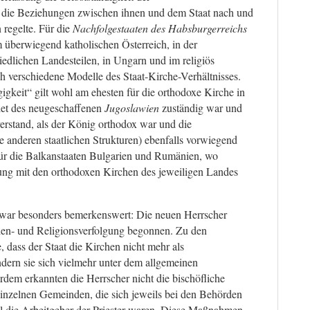
d die Beziehungen zwischen ihnen und dem Staat nach und
 regelte. Für die
Nachfolgestaaten des Habsburgerreichs
Im überwiegend katholischen Österreich, in der
edlichen Landesteilen, in Ungarn und im religiös
h verschiedene Modelle des Staat-Kirche-Verhältnisses.
keit“ gilt wohl am ehesten für die orthodoxe Kirche in
biet des neugeschaffenen
Jugoslawien
zuständig war und
verstand, als der König orthodox war und die
 anderen staatlichen Strukturen) ebenfalls vorwiegend
für die Balkanstaaten Bulgarien und Rumänien, wo
ng mit den orthodoxen Kirchen des jeweiligen Landes
war besonders bemerkenswert: Die neuen Herrscher
chen- und Religionsverfolgung begonnen. Zu den
 dass der Staat die Kirchen nicht mehr als
ndern sie sich vielmehr unter dem allgemeinen
rdem erkannten die Herrscher nicht die bischöfliche
 einzelnen Gemeinden, die sich jeweils bei den Behörden
mal die Arbeitgeber der Priester waren. Diese Maßnahmen