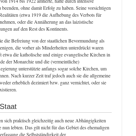
von 1914 bis 1922 amtierte, hatte durch intensive
zu beenden, ohne damit Erfolg zu haben. Seine vorsichtigen
ealitäten (etwa 1919 die Aufhebung des Verbots für
unehmen, oder die Annäherung an das laizistische
ungen auf den Rest des Kontinents.
e die Befreiung von der staatlichen Bevormundung als
enigen, die vorher als Minderheiten unterdrückt waren
fft etwa die katholische und einige evangelische Kirchen in
de der Monarchie und die (vermeintliche)
Regierung unterstützte anfangs sogar solche Kirchen, um
nen. Nach kurzer Zeit traf jedoch auch sie die allgemeine
eder erheblich dezimiert bzw. ganz vernichtet, oder sie
istieren.
Staat
n sich praktisch gleichzeitig auch neue Abhängigkeiten
e nun lebten. Das gilt nicht für das Gebiet des ehemaligen
erfassung die Selbstständigkeit der