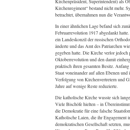
Kirchenpräsident, Superintendent) als Ob
Kirchenregiment“ bestand nicht mehr. Sy
betrachtet, übernahmen nun die Verantwo
In einer ähnlichen Lage befand sich zun
Februarrevolution 1917 abgedankt hatte.
ein Landeskonzil der russischen Orthodo
änderte und das Amt des Patriarchen wied
gegeben hatte. Die Kirche verlor jedoch
Oktoberrevolution und den damit einher
praktisch ihren gesamten Besitz. Anfang
Staat voneinander auf allen Ebenen und in
Verfolgung von Kirchenvertretern und Glä
Jahre auf wenige Reste reduzierte.
Die katholische Kirche wusste sich lange
Viele Bischöfe hielten – in Übereinstim
die Demokratie für eine falsche Staatsfo
Katholische Laien, die ihr Engagement i
demokratischen Gesellschaft setzten, mus