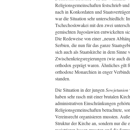
Religionsgemeinschaften festschrieb un
nach in Konkordaten und Staatsverträgen
war die Situation sehr unterschiedlich: 
Tschechoslowakei mit den zwei unterschi
gemischten Jugoslawien entwickelten sic
Die Redeweise von einer „neuen Abhängig
Serbien, die nun für das ganze Staatsge
sich auch als Staatskirche in dem Sinne 
Zwischenkriegsregierungen (wie auch die
orthodox geprägt waren. Ähnliches gilt 
orthodoxe Monarchien in enger Verbindu
standen.
Die Situation in der jungen
Sowjetunion
haben sehr rasch mit einer brutalen Kir
administrativen Einschränkungen gehörte,
Religionsgemeinschaften betrachtete, so
Vereinsrecht organisieren mussten. Auße
Struktur der Kirche an, sondern nur die
registrieren lassen mussten und die for