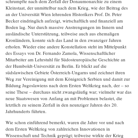
schrumpfte nach dem Zerfall der Donaumonarchie zu einem
Kleinstaat, der unmittelbar nach dem Krieg, wie der Beitrag des
an der Universität Wien lehrenden Historikers Prof. Dr. Peter
Becker eindringlich aufzeigt, wirtschaftlich und finanziell am
Boden lag. Nur durch massive Anstrengungen im Innern und
ausländische Unterstützung, teilweise auch aus ehemaligen
Kronländern, konnte sich das Land in den zwanziger Jahren
erholen. Wieder eine andere Konstellation steht im Mittelpunkt
des Essays von Dr. Fernando Zamola, Wissenschaftlicher
Mitarbeiter am Lehrstuhl für Südosteuropäische Geschichte an
der Humboldt-Universität zu Berlin. Er blickt auf die
südslawischen Gebiete Österreich-Ungarns und zeichnet ihren
Weg zur Vereinigung mit dem Königreich Serbien und damit zur
Bildung Jugoslawiens nach dem Ersten Weltkrieg nach, der – so
seine These – durchaus nicht zwangsläufig war; vielmehr war das
neue Staatswesen von Anfang an mit Problemen belastet, die
letztlich zu seinem Zerfall in den neunziger Jahren des 20.
Jahrhunderts führten.
Wie schon einführend bemerkt, waren die Jahre vor und nach
dem Ersten Weltkrieg von zahlreichen Innovationen in
Wissenschaft und Technik geprägt; teilweise wirkte der Krieg