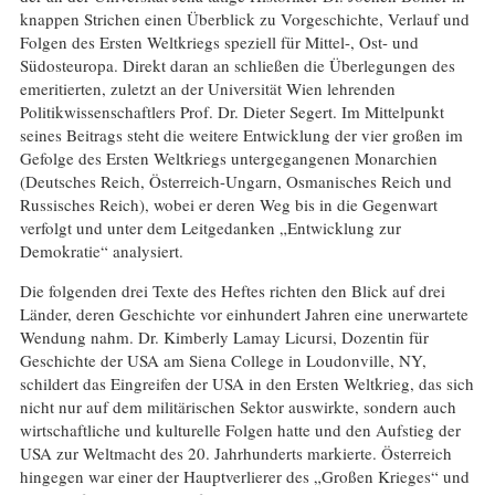
knappen Strichen einen Überblick zu Vorgeschichte, Verlauf und
Folgen des Ersten Weltkriegs speziell für Mittel-, Ost- und
Südosteuropa. Direkt daran an schließen die Überlegungen des
emeritierten, zuletzt an der Universität Wien lehrenden
Politikwissenschaftlers Prof. Dr. Dieter Segert. Im Mittelpunkt
seines Beitrags steht die weitere Entwicklung der vier großen im
Gefolge des Ersten Weltkriegs untergegangenen Monarchien
(Deutsches Reich, Österreich-Ungarn, Osmanisches Reich und
Russisches Reich), wobei er deren Weg bis in die Gegenwart
verfolgt und unter dem Leitgedanken „Entwicklung zur
Demokratie“ analysiert.
Die folgenden drei Texte des Heftes richten den Blick auf drei
Länder, deren Geschichte vor einhundert Jahren eine unerwartete
Wendung nahm. Dr. Kimberly Lamay Licursi, Dozentin für
Geschichte der USA am Siena College in Loudonville, NY,
schildert das Eingreifen der USA in den Ersten Weltkrieg, das sich
nicht nur auf dem militärischen Sektor auswirkte, sondern auch
wirtschaftliche und kulturelle Folgen hatte und den Aufstieg der
USA zur Weltmacht des 20. Jahrhunderts markierte. Österreich
hingegen war einer der Hauptverlierer des „Großen Krieges“ und