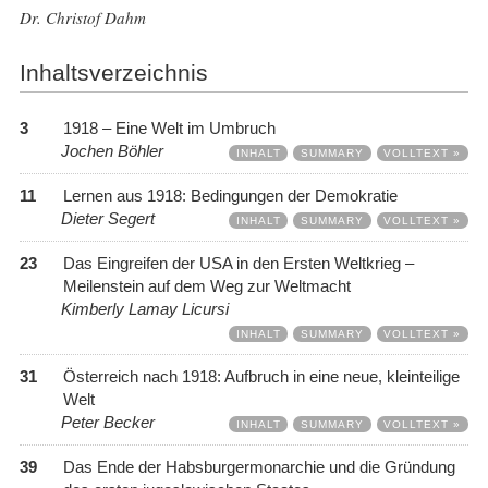
Dr. Christof Dahm
Inhaltsverzeichnis
3
1918 – Eine Welt im Umbruch
Jochen Böhler
INHALT
SUMMARY
VOLLTEXT »
11
Lernen aus 1918: Bedingungen der Demokratie
Dieter Segert
INHALT
SUMMARY
VOLLTEXT »
23
Das Eingreifen der USA in den Ersten Weltkrieg –
Meilenstein auf dem Weg zur Weltmacht
Kimberly Lamay Licursi
INHALT
SUMMARY
VOLLTEXT »
31
Österreich nach 1918: Aufbruch in eine neue, kleinteilige
Welt
Peter Becker
INHALT
SUMMARY
VOLLTEXT »
39
Das Ende der Habsburgermonarchie und die Gründung