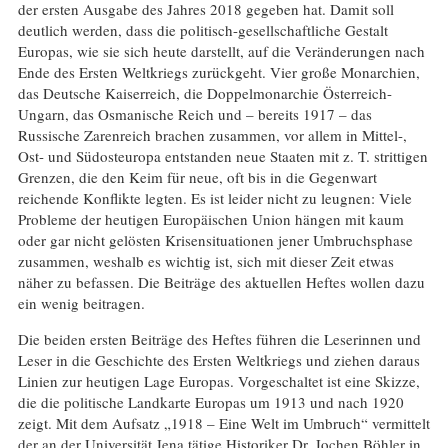
der ersten Ausgabe des Jahres 2018 gegeben hat. Damit soll
deutlich werden, dass die politisch-gesellschaftliche Gestalt
Europas, wie sie sich heute darstellt, auf die Veränderungen nach
Ende des Ersten Weltkriegs zurückgeht. Vier große Monarchien,
das Deutsche Kaiserreich, die Doppelmonarchie Österreich-
Ungarn, das Osmanische Reich und – bereits 1917 – das
Russische Zarenreich brachen zusammen, vor allem in Mittel-,
Ost- und Südosteuropa entstanden neue Staaten mit z. T. strittigen
Grenzen, die den Keim für neue, oft bis in die Gegenwart
reichende Konflikte legten. Es ist leider nicht zu leugnen: Viele
Probleme der heutigen Europäischen Union hängen mit kaum
oder gar nicht gelösten Krisensituationen jener Umbruchsphase
zusammen, weshalb es wichtig ist, sich mit dieser Zeit etwas
näher zu befassen. Die Beiträge des aktuellen Heftes wollen dazu
ein wenig beitragen.
Die beiden ersten Beiträge des Heftes führen die Leserinnen und
Leser in die Geschichte des Ersten Weltkriegs und ziehen daraus
Linien zur heutigen Lage Europas. Vorgeschaltet ist eine Skizze,
die die politische Landkarte Europas um 1913 und nach 1920
zeigt. Mit dem Aufsatz „1918 – Eine Welt im Umbruch“ vermittelt
der an der Universität Jena tätige Historiker Dr. Jochen Böhler in