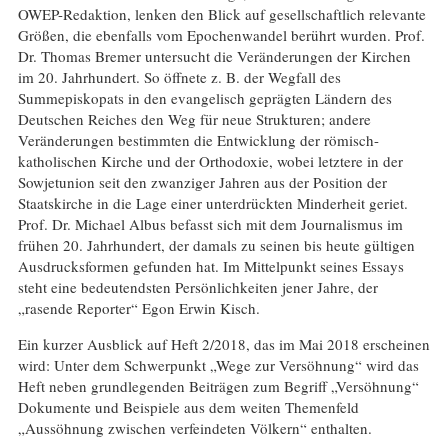
OWEP-Redaktion, lenken den Blick auf gesellschaftlich relevante
Größen, die ebenfalls vom Epochenwandel berührt wurden. Prof.
Dr. Thomas Bremer untersucht die Veränderungen der Kirchen
im 20. Jahrhundert. So öffnete z. B. der Wegfall des
Summepiskopats in den evangelisch geprägten Ländern des
Deutschen Reiches den Weg für neue Strukturen; andere
Veränderungen bestimmten die Entwicklung der römisch-
katholischen Kirche und der Orthodoxie, wobei letztere in der
Sowjetunion seit den zwanziger Jahren aus der Position der
Staatskirche in die Lage einer unterdrückten Minderheit geriet.
Prof. Dr. Michael Albus befasst sich mit dem Journalismus im
frühen 20. Jahrhundert, der damals zu seinen bis heute gültigen
Ausdrucksformen gefunden hat. Im Mittelpunkt seines Essays
steht eine bedeutendsten Persönlichkeiten jener Jahre, der
„rasende Reporter“ Egon Erwin Kisch.
Ein kurzer Ausblick auf Heft 2/2018, das im Mai 2018 erscheinen
wird: Unter dem Schwerpunkt „Wege zur Versöhnung“ wird das
Heft neben grundlegenden Beiträgen zum Begriff „Versöhnung“
Dokumente und Beispiele aus dem weiten Themenfeld
„Aussöhnung zwischen verfeindeten Völkern“ enthalten.