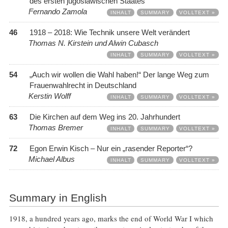
des ersten jugoslawischen Staates
Fernando Zamola
INHALT
SUMMARY
VOLLTEXT »
46
1918 – 2018: Wie Technik unsere Welt verändert
Thomas N. Kirstein und Alwin Cubasch
INHALT
SUMMARY
VOLLTEXT »
54
„Auch wir wollen die Wahl haben!“ Der lange Weg zum
Frauenwahlrecht in Deutschland
Kerstin Wolff
INHALT
SUMMARY
VOLLTEXT »
63
Die Kirchen auf dem Weg ins 20. Jahrhundert
Thomas Bremer
INHALT
SUMMARY
VOLLTEXT »
72
Egon Erwin Kisch – Nur ein „rasender Reporter“?
Michael Albus
INHALT
SUMMARY
VOLLTEXT »
Summary in English
1918, a hundred years ago, marks the end of World War I which