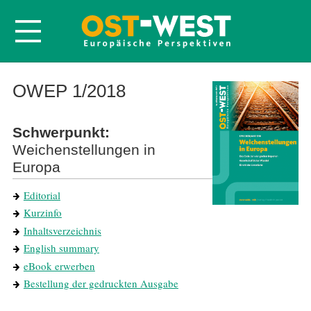
Startseite
OWEP 1/2018
Über OWEP
Schwerpunkt:
Volltexte
Weichenstellungen in
Probeheft
Europa
Nachbestellen
Editorial
Abonnieren
Kurzinfo
Kontakt
Inhaltsverzeichnis
English summary
eBook erwerben
Bestellung der gedruckten Ausgabe