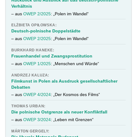
Verhältnis
– aus
OWEP 2/2025
: „Polen im Wandel“
ELŻBIETA OPIŁOWSKA:
Deutsch-polnische Doppelstädte
– aus
OWEP 2/2025
: „Polen im Wandel“
BURKHARD HANEKE:
Frauenhandel und Zwangsprostitution
– aus
OWEP 1/2025
: „Menschen und Würde“
ANDRZEJ KALUZA:
Filmkunst in Polen als Ausdruck gesellschaftlicher
Debatten
– aus
OWEP 4/2024
: „Der Kosmos des Films“
THOMAS URBAN:
Die polnische Ostgrenze als neuer Konfliktfall
– aus
OWEP 3/2024
: „Leben mit Grenzen“
MÁRTON GERGELY:
Die liberale Metropole Budapest