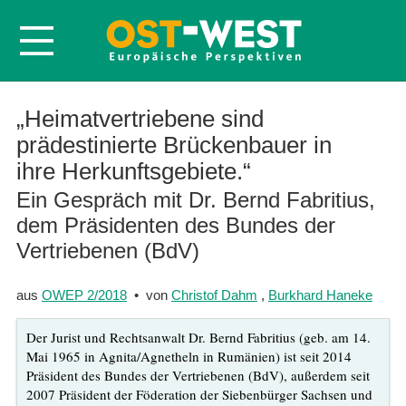
Startseite
„Heimatvertriebene sind
prädestinierte Brückenbauer in
Über OWEP
ihre Herkunftsgebiete.“
Volltexte
Ein Gespräch mit Dr. Bernd Fabritius,
Probeheft
dem Präsidenten des Bundes der
Nachbestellen
Vertriebenen (BdV)
Abonnieren
aus
OWEP 2/2018
• von
Christof Dahm
,
Burkhard Haneke
Kontakt
Der Jurist und Rechtsanwalt Dr. Bernd Fabritius (geb. am 14.
Mai 1965 in Agnita/Agnetheln in Rumänien) ist seit 2014
Präsident des Bundes der Vertriebenen (BdV), außerdem seit
2007 Präsident der Föderation der Siebenbürger Sachsen und