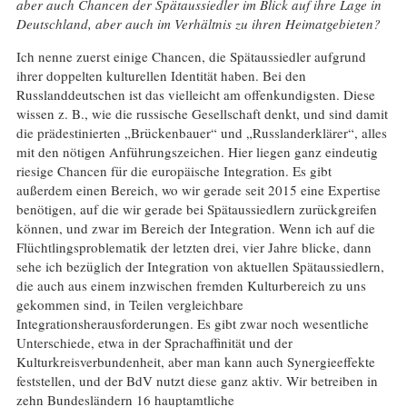
aber auch Chancen der Spätaussiedler im Blick auf ihre Lage in
Deutschland, aber auch im Verhältnis zu ihren Heimatgebieten?
Ich nenne zuerst einige Chancen, die Spätaussiedler aufgrund
ihrer doppelten kulturellen Identität haben. Bei den
Russlanddeutschen ist das vielleicht am offenkundigsten. Diese
wissen z. B., wie die russische Gesellschaft denkt, und sind damit
die prädestinierten „Brückenbauer“ und „Russlanderklärer“, alles
mit den nötigen Anführungszeichen. Hier liegen ganz eindeutig
riesige Chancen für die europäische Integration. Es gibt
außerdem einen Bereich, wo wir gerade seit 2015 eine Expertise
benötigen, auf die wir gerade bei Spätaussiedlern zurückgreifen
können, und zwar im Bereich der Integration. Wenn ich auf die
Flüchtlingsproblematik der letzten drei, vier Jahre blicke, dann
sehe ich bezüglich der Integration von aktuellen Spätaussiedlern,
die auch aus einem inzwischen fremden Kulturbereich zu uns
gekommen sind, in Teilen vergleichbare
Integrationsherausforderungen. Es gibt zwar noch wesentliche
Unterschiede, etwa in der Sprachaffinität und der
Kulturkreisverbundenheit, aber man kann auch Synergieeffekte
feststellen, und der BdV nutzt diese ganz aktiv. Wir betreiben in
zehn Bundesländern 16 hauptamtliche