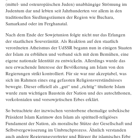
(mittel- und osteuropäischen Juden) unabhängige Strömung im
Judentum dar und lebten seit Jahrhunderten vor allem in den
traditionellen Siedlungsräumen der Region wie Buchara,
Samarkand oder im Ferghanatal.
Nach dem Ende der Sowjetunion folgte nicht nur das Erlangen
der staatlichen Souveränität. Als Reaktion auf den staatlich
verordneten Atheismus der UdSSR begann nun in einigen Staaten
der Islam zu erblühen und verband sich mit dem Bemühen, eine
eigene nationale Identität zu entwickeln. Allerdings wurde das
neu erwachende Interesse der Bevölkerung am Islam von den
Regierungen strikt kontrolliert. Für sie war nur akzeptabel, was
sich im Rahmen eines eng gefassten Religionsverständnisses
bewegte. Dieser offiziell als „gut“ und „richtig“ titulierte Islam
wurde zum wichtigen Baustein der Nation und des autochthonen,
vorkolonialen und vorsowjetischen Erbes erklärt.
So betrachtete der inzwischen verstorbene ehemalige usbekische
Präsident Islam Karimow den Islam als spirituell-religiöses
Fundament der Nation, als moralische Stütze der Gesellschaft und
Selbstvergewisserung im Umbruchprozess. Ähnlich verstanden
auch andere Regierungsvertreter und Bürger ihr islamisches Erbe