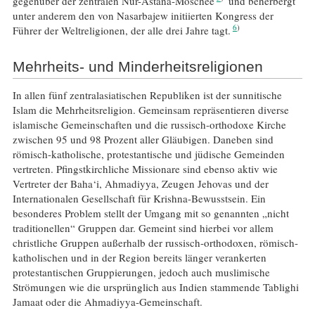
gegenüber der zentralen Nur-Astana-Moschee
und beherbergt
unter anderem den von Nasarbajew initiierten Kongress der
6
Führer der Weltreligionen, der alle drei Jahre tagt.
Mehrheits- und Minderheitsreligionen
In allen fünf zentralasiatischen Republiken ist der sunnitische
Islam die Mehrheitsreligion. Gemeinsam repräsentieren diverse
islamische Gemeinschaften und die russisch-orthodoxe Kirche
zwischen 95 und 98 Prozent aller Gläubigen. Daneben sind
römisch-katholische, protestantische und jüdische Gemeinden
vertreten. Pfingstkirchliche Missionare sind ebenso aktiv wie
Vertreter der Baha‘i, Ahmadiyya, Zeugen Jehovas und der
Internationalen Gesellschaft für Krishna-Bewusstsein. Ein
besonderes Problem stellt der Umgang mit so genannten „nicht
traditionellen“ Gruppen dar. Gemeint sind hierbei vor allem
christliche Gruppen außerhalb der russisch-orthodoxen, römisch-
katholischen und in der Region bereits länger verankerten
protestantischen Gruppierungen, jedoch auch muslimische
Strömungen wie die ursprünglich aus Indien stammende Tablighi
Jamaat oder die Ahmadiyya-Gemeinschaft.