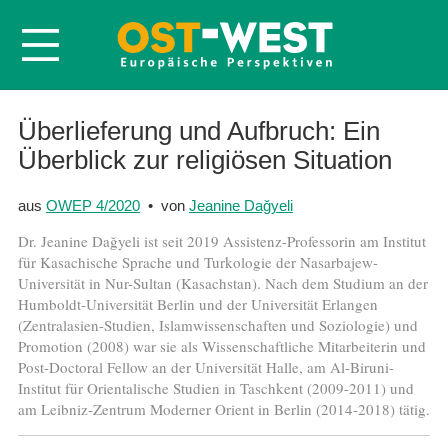
Startseite
Überlieferung und Aufbruch: Ein
Überblick zur religiösen Situation
Über OWEP
Volltexte
aus
OWEP 4/2020
• von
Jeanine Dağyeli
Probeheft
Dr. Jeanine Dağyeli ist seit 2019 Assistenz-Professorin am Institut
Nachbestellen
für Kasachische Sprache und Turkologie der Nasarbajew-
Universität in Nur-Sultan (Kasachstan). Nach dem Studium an der
Abonnieren
Humboldt-Universität Berlin und der Universität Erlangen
(Zentralasien-Studien, Islamwissenschaften und Soziologie) und
Kontakt
Promotion (2008) war sie als Wissenschaftliche Mitarbeiterin und
Post-Doctoral Fellow an der Universität Halle, am Al-Biruni-
Institut für Orientalische Studien in Taschkent (2009-2011) und
am Leibniz-Zentrum Moderner Orient in Berlin (2014-2018) tätig.