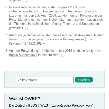
Interessanterweise war der erste Kongress 2003 noch
sicherheitspolitisch von Fragen des Kampfes gegen Terror und
Extremismus geprägt. Auch 2006, auf dem ersten Kongress in der
Pyramide, ging es noch um Sicherheitsfragen; seitdem haben sich
die Themen hin zu friedlichem Dialog, Toleranz und Kooperation
gewandelt.
↩︎
Aufgrund „wichtiger nationaler Interessen“ der US-Regierung blieben
diese Einstufungen jedoch stets ohne Konsequenzen („The
Diplomat“, 27.12.2019).
↩︎
Vgl. zur Entwicklung in Usbekistan seit 2016 auch die
Analyse von
Bagila Bukharbaeva
in diesem Heft.
↩︎
Suchformular
Suche
Was ist OWEP?
Die Zeitschrift „OST-WEST. Europäische Perspektiven“