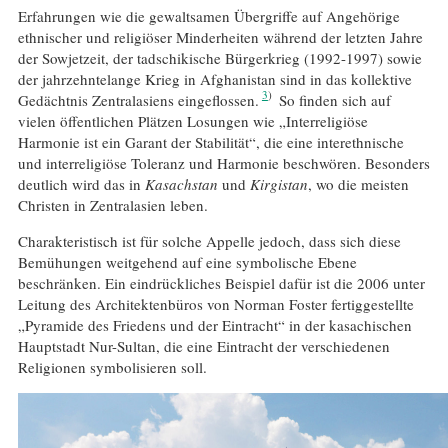
Erfahrungen wie die gewaltsamen Übergriffe auf Angehörige
ethnischer und religiöser Minderheiten während der letzten Jahre
der Sowjetzeit, der tadschikische Bürgerkrieg (1992-1997) sowie
der jahrzehntelange Krieg in Afghanistan sind in das kollektive
3
Gedächtnis Zentralasiens eingeflossen.
So finden sich auf
vielen öffentlichen Plätzen Losungen wie „Interreligiöse
Harmonie ist ein Garant der Stabilität“, die eine interethnische
und interreligiöse Toleranz und Harmonie beschwören. Besonders
deutlich wird das in
Kasachstan
und
Kirgistan
, wo die meisten
Christen in Zentralasien leben.
Charakteristisch ist für solche Appelle jedoch, dass sich diese
Bemühungen weitgehend auf eine symbolische Ebene
beschränken. Ein eindrückliches Beispiel dafür ist die 2006 unter
Leitung des Architektenbüros von Norman Foster fertiggestellte
„Pyramide des Friedens und der Eintracht“ in der kasachischen
Hauptstadt Nur-Sultan, die eine Eintracht der verschiedenen
Religionen symbolisieren soll.