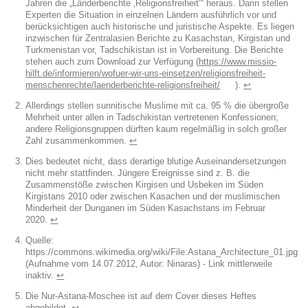
Jahren die „Länderberichte ‚Religionsfreiheit‘“ heraus. Darin stellen
Experten die Situation in einzelnen Ländern ausführlich vor und
berücksichtigen auch historische und juristische Aspekte. Es liegen
inzwischen für Zentralasien Berichte zu Kasachstan, Kirgistan und
Turkmenistan vor, Tadschikistan ist in Vorbereitung. Die Berichte
stehen auch zum Download zur Verfügung (
https://www.missio-
hilft.de/informieren/wofuer-wir-uns-einsetzen/religionsfreiheit-
menschenrechte/laenderberichte-religionsfreiheit/
).
↩︎
Allerdings stellen sunnitische Muslime mit ca. 95 % die übergroße
Mehrheit unter allen in Tadschikistan vertretenen Konfessionen;
andere Religionsgruppen dürften kaum regelmäßig in solch großer
Zahl zusammenkommen.
↩︎
Dies bedeutet nicht, dass derartige blutige Auseinandersetzungen
nicht mehr stattfinden. Jüngere Ereignisse sind z. B. die
Zusammenstöße zwischen Kirgisen und Usbeken im Süden
Kirgistans 2010 oder zwischen Kasachen und der muslimischen
Minderheit der Dunganen im Süden Kasachstans im Februar
2020.
↩︎
Quelle:
https://commons.wikimedia.org/wiki/File:Astana_Architecture_01.jpg
(Aufnahme vom 14.07.2012, Autor: Ninaras) - Link mittlerweile
inaktiv.
↩︎
Die Nur-Astana-Moschee ist auf dem Cover dieses Heftes
abgebildet.
↩︎