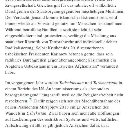
Zivilgesellschaft. Gleiches gilt für das rabiate, oft willkürliche
Durchgreifen der Staatsorgane gegenüber missliebigen Muslimen.
Der Verdacht, jemand könnte islamischer Extremist sein, wird
immer wieder als Vorwand genutzt, um Menschen festzunehmen.
Während betroffene Familien, soweit sie nicht zu sehr
eingeschüchtert sind, protestieren, verfängt die Mischung aus
staatlicher Rhetorik von Terrorabwehr und individuell erlebter
Radikalisierung. Selbst Kritiker des 2016 verstorbenen
usbekischen Präsidenten Karimow betonen gerne, dass sein
radikales Durchgreifen gegenüber angeblichen Islamisten ein
Abgleiten Usbekistans in ein „zweites Afghanistan“ verhindert
habe.
Im vergangenen Jahr wurden
Tadschikistan
und
Turkmenistan
in
einem Bericht des US-Außenministeriums als „besonders
besorgniserregend“ eingestuft, weil sie die Religionsfreiheit nicht
7
respektieren.
Dafür zeigen sich seit der Machtübernahme des
neuen Präsidenten Mirsijojew 2018 einige Anzeichen des
Wandels in
Usbekistan
. Zwar haben sich nicht alle Hoffnungen
auf Lockerungen des restriktiven Systems und wirtschaftlichen
Aufschwung erfüllt, es gibt jedoch Anzeichen dafür, dass