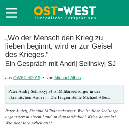
Startseite
„Wo der Mensch den Krieg zu
lieben beginnt, wird er zur Geisel
Über OWEP
des Krieges.“
Volltexte
Ein Gespräch mit Andrij Selinskyj SJ
Probeheft
Nachbestellen
aus
OWEP 4/2019
• von
Michael Albus
Abonnieren
Pater Andrij Selinskyj SJ ist Militärseelsorger in der
Kontakt
ukrainischen Armee. – Die Fragen stellte Michael Albus.
Pater Andrij, Sie sind Militärseelsorger. Wie ist diese Seelsorge
organisiert in einem Land, in dem tatsächlich Krieg herrscht?
Wie sieht Ihre Arbeit aus?