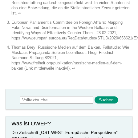
Berichterstattung dadurch eingeschränkt wird. In vielen Staaten ist
das eine Entwicklung, die an die Stelle staatlicher Zensur getreten
ist.
↩︎
European Parliament’s Committee on Foreign Affairs: Mapping
Fake News and Disinformation in the Western Balkans and
Identifying Ways of Effectively Counter Them - 23.02.2021;
https://www.europarl.europa.eu/RegData/etudes/STUD/2020/653621
Thomas Brey: Russische Medien auf dem Balkan. Fallstudie: Wie
Moskaus Propaganda Serbien beeinflusst. Hrsg. Friedrich-
Naumann-Stiftung 8/2021;
https://www.freiheit.org/publikation/russische-medien-auf-dem-
balkan (Link mittlerweile inaktiv!).
↩︎
Suchformular
Suche
Was ist OWEP?
Die Zeitschrift „OST-WEST. Europäische Perspektiven“