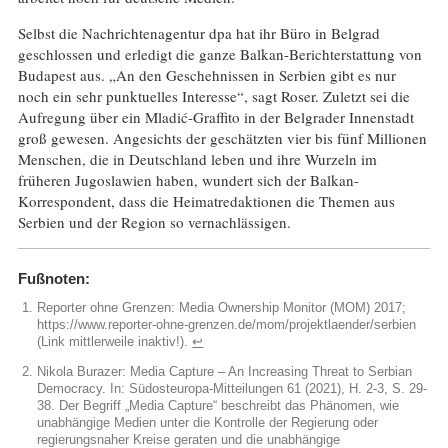
Selbst die Nachrichtenagentur dpa hat ihr Büro in Belgrad
geschlossen und erledigt die ganze Balkan-Berichterstattung von
Budapest aus. „An den Geschehnissen in Serbien gibt es nur
noch ein sehr punktuelles Interesse“, sagt Roser. Zuletzt sei die
Aufregung über ein Mladić-Graffito in der Belgrader Innenstadt
groß gewesen. Angesichts der geschätzten vier bis fünf Millionen
Menschen, die in Deutschland leben und ihre Wurzeln im
früheren Jugoslawien haben, wundert sich der Balkan-
Korrespondent, dass die Heimatredaktionen die Themen aus
Serbien und der Region so vernachlässigen.
Fußnoten:
Reporter ohne Grenzen: Media Ownership Monitor (MOM) 2017;
https://www.reporter-ohne-grenzen.de/mom/projektlaender/serbien
(Link mittlerweile inaktiv!).
↩︎
Nikola Burazer: Media Capture – An Increasing Threat to Serbian
Democracy. In: Südosteuropa-Mitteilungen 61 (2021), H. 2-3, S. 29-
38. Der Begriff „Media Capture“ beschreibt das Phänomen, wie
unabhängige Medien unter die Kontrolle der Regierung oder
regierungsnaher Kreise geraten und die unabhängige