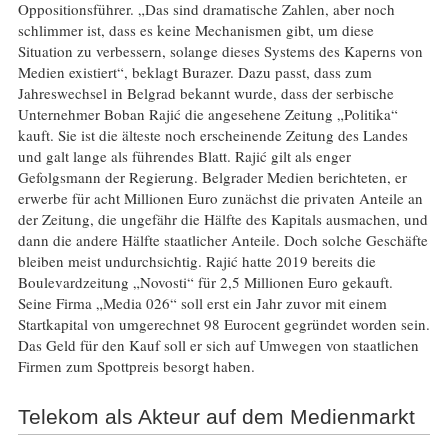
Oppositionsführer. „Das sind dramatische Zahlen, aber noch
schlimmer ist, dass es keine Mechanismen gibt, um diese
Situation zu verbessern, solange dieses Systems des Kaperns von
Medien existiert“, beklagt Burazer. Dazu passt, dass zum
Jahreswechsel in Belgrad bekannt wurde, dass der serbische
Unternehmer Boban Rajić die angesehene Zeitung „Politika“
kauft. Sie ist die älteste noch erscheinende Zeitung des Landes
und galt lange als führendes Blatt. Rajić gilt als enger
Gefolgsmann der Regierung. Belgrader Medien berichteten, er
erwerbe für acht Millionen Euro zunächst die privaten Anteile an
der Zeitung, die ungefähr die Hälfte des Kapitals ausmachen, und
dann die andere Hälfte staatlicher Anteile. Doch solche Geschäfte
bleiben meist undurchsichtig. Rajić hatte 2019 bereits die
Boulevardzeitung „Novosti“ für 2,5 Millionen Euro gekauft.
Seine Firma „Media 026“ soll erst ein Jahr zuvor mit einem
Startkapital von umgerechnet 98 Eurocent gegründet worden sein.
Das Geld für den Kauf soll er sich auf Umwegen von staatlichen
Firmen zum Spottpreis besorgt haben.
Telekom als Akteur auf dem Medienmarkt