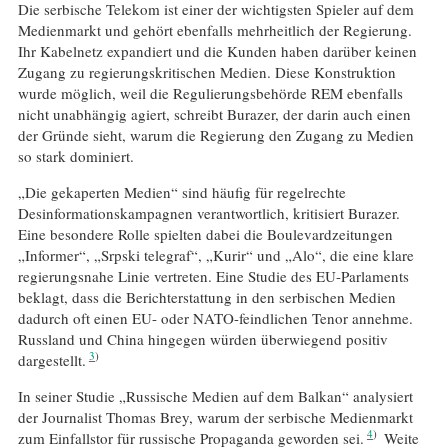
Die serbische Telekom ist einer der wichtigsten Spieler auf dem
Medienmarkt und gehört ebenfalls mehrheitlich der Regierung.
Ihr Kabelnetz expandiert und die Kunden haben darüber keinen
Zugang zu regierungskritischen Medien. Diese Konstruktion
wurde möglich, weil die Regulierungsbehörde REM ebenfalls
nicht unabhängig agiert, schreibt Burazer, der darin auch einen
der Gründe sieht, warum die Regierung den Zugang zu Medien
so stark dominiert.
„Die gekaperten Medien“ sind häufig für regelrechte
Desinformationskampagnen verantwortlich, kritisiert Burazer.
Eine besondere Rolle spielten dabei die Boulevardzeitungen
„Informer“, „Srpski telegraf“, „Kurir“ und „Alo“, die eine klare
regierungsnahe Linie vertreten. Eine Studie des EU-Parlaments
beklagt, dass die Berichterstattung in den serbischen Medien
dadurch oft einen EU- oder NATO-feindlichen Tenor annehme.
Russland und China hingegen würden überwiegend positiv
3
dargestellt.
In seiner Studie „Russische Medien auf dem Balkan“ analysiert
der Journalist Thomas Brey, warum der serbische Medienmarkt
4
zum Einfallstor für russische Propaganda geworden sei.
Weite