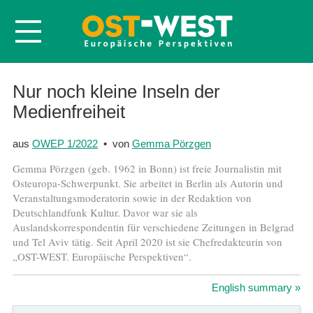
Startseite
Nur noch kleine Inseln der
Medienfreiheit
Über OWEP
Volltexte
aus
OWEP 1/2022
• von
Gemma Pörzgen
Probeheft
Gemma Pörzgen (geb. 1962 in Bonn) ist freie Journalistin mit
Nachbestellen
Osteuropa-Schwerpunkt. Sie arbeitet in Berlin als Autorin und
Veranstaltungsmoderatorin sowie in der Redaktion von
Abonnieren
Deutschlandfunk Kultur. Davor war sie als
Auslandskorrespondentin für verschiedene Zeitungen in Belgrad
Kontakt
und Tel Aviv tätig. Seit April 2020 ist sie Chefredakteurin von
„OST-WEST. Europäische Perspektiven“.
English summary »