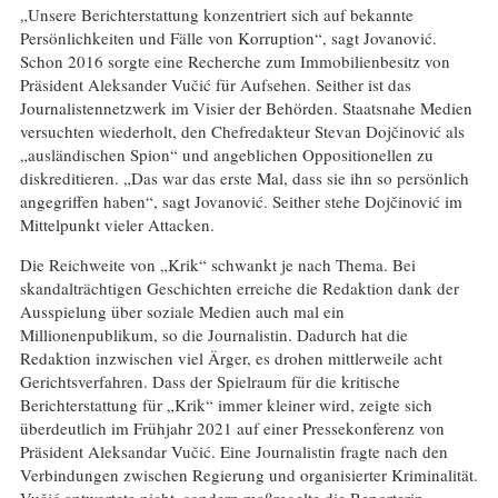
„Unsere Berichterstattung konzentriert sich auf bekannte
Persönlichkeiten und Fälle von Korruption“, sagt Jovanović.
Schon 2016 sorgte eine Recherche zum Immobilienbesitz von
Präsident Aleksander Vučić für Aufsehen. Seither ist das
Journalistennetzwerk im Visier der Behörden. Staatsnahe Medien
versuchten wiederholt, den Chefredakteur Stevan Dojčinović als
„ausländischen Spion“ und angeblichen Oppositionellen zu
diskreditieren. „Das war das erste Mal, dass sie ihn so persönlich
angegriffen haben“, sagt Jovanović. Seither stehe Dojčinović im
Mittelpunkt vieler Attacken.
Die Reichweite von „Krik“ schwankt je nach Thema. Bei
skandalträchtigen Geschichten erreiche die Redaktion dank der
Ausspielung über soziale Medien auch mal ein
Millionenpublikum, so die Journalistin. Dadurch hat die
Redaktion inzwischen viel Ärger, es drohen mittlerweile acht
Gerichtsverfahren. Dass der Spielraum für die kritische
Berichterstattung für „Krik“ immer kleiner wird, zeigte sich
überdeutlich im Frühjahr 2021 auf einer Pressekonferenz von
Präsident Aleksandar Vučić. Eine Journalistin fragte nach den
Verbindungen zwischen Regierung und organisierter Kriminalität.
Vučić antwortete nicht, sondern maßregelte die Reporterin