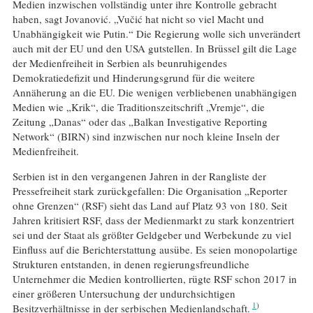
Medien inzwischen vollständig unter ihre Kontrolle gebracht
haben, sagt Jovanović. „Vučić hat nicht so viel Macht und
Unabhängigkeit wie Putin.“ Die Regierung wolle sich unverändert
auch mit der EU und den USA gutstellen. In Brüssel gilt die Lage
der Medienfreiheit in Serbien als beunruhigendes
Demokratiedefizit und Hinderungsgrund für die weitere
Annäherung an die EU. Die wenigen verbliebenen unabhängigen
Medien wie „Krik“, die Traditionszeitschrift „Vremje“, die
Zeitung „Danas“ oder das „Balkan Investigative Reporting
Network“ (BIRN) sind inzwischen nur noch kleine Inseln der
Medienfreiheit.
Serbien ist in den vergangenen Jahren in der Rangliste der
Pressefreiheit stark zurückgefallen: Die Organisation „Reporter
ohne Grenzen“ (RSF) sieht das Land auf Platz 93 von 180. Seit
Jahren kritisiert RSF, dass der Medienmarkt zu stark konzentriert
sei und der Staat als größter Geldgeber und Werbekunde zu viel
Einfluss auf die Berichterstattung ausübe. Es seien monopolartige
Strukturen entstanden, in denen regierungsfreundliche
Unternehmer die Medien kontrollierten, rügte RSF schon 2017 in
einer größeren Untersuchung der undurchsichtigen
1
Besitzverhältnisse in der serbischen Medienlandschaft.