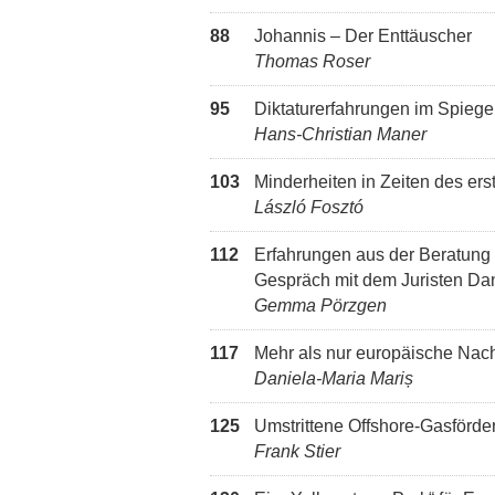
88
Johannis – Der Enttäuscher
Thomas Roser
95
Diktaturerfahrungen im Spiegel
Hans-Christian Maner
103
Minderheiten in Zeiten des er
László Fosztó
112
Erfahrungen aus der Beratung
Gespräch mit dem Juristen Da
Gemma Pörzgen
117
Mehr als nur europäische Nac
Daniela-Maria Mariș
125
Umstrittene Offshore-Gasförd
Frank Stier