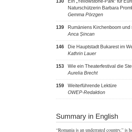
130
Ein „Yellowstone-Park“ für Eur
Naturschützerin Barbara Prom
Gemma Pörzgen
139
Rumäniens Kirchenboom und s
Anca Șincan
146
Die Hauptstadt Bukarest im Wet
Kathrin Lauer
153
Wie ein Theaterfestival die St
Aurelia Brecht
159
Weiterführende Lektüre
OWEP-Redaktion
Summary in English
“Romania is an underrated country,” is 