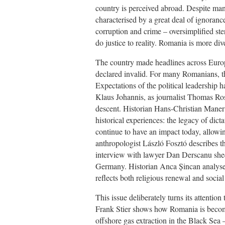
country is perceived abroad. Despite m
characterised by a great deal of ignoranc
corruption and crime – oversimplified st
do justice to reality. Romania is more d
The country made headlines across Euro
declared invalid. For many Romanians, thi
Expectations of the political leadership 
Klaus Johannis, as journalist Thomas Rose
descent. Historian Hans-Christian Maner 
historical experiences: the legacy of dict
continue to have an impact today, allowing
anthropologist László Fosztó describes th
interview with lawyer Dan Derscanu sheds
Germany. Historian Anca Șincan analyse
reflects both religious renewal and socia
This issue deliberately turns its attentio
Frank Stier shows how Romania is becom
offshore gas extraction in the Black Sea