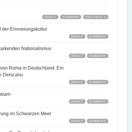
INHALT
SUMMARY
VOLLTEXT »
 der Erinnerungskultur
INHALT
SUMMARY
starkenden Nationalismus
INHALT
SUMMARY
 von Roma in Deutschland. Ein
n Derscanu
INHALT
SUMMARY
hbarn
INHALT
SUMMARY
erung im Schwarzen Meer
INHALT
SUMMARY