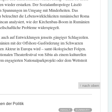
gen wieder erstarken. Der Sozialanthropologe László
den Spannungen im Umgang mit Minderheiten. Das
u beleuchtet die Lebenswirklichkeiten rumänischer Roma
Șincan analysiert, wie der Kirchenbau-Boom in Rumänien
ellschaftliche Probleme widerspiegelt.
 auch auf Entwicklungen jenseits gängiger Schlagzeilen.
Rumänien mit der Offshore-Gasförderung im Schwarzen
hen Akteur in Europa wird – samt ökologischer Folgen.
ionalen Theaterfestival von Sibiu als einem kulturellen
nem engagierten Nationalparkprojekt oder dem Wettstreit
↑ nach oben
n der Politik
INHALT
SUMMARY