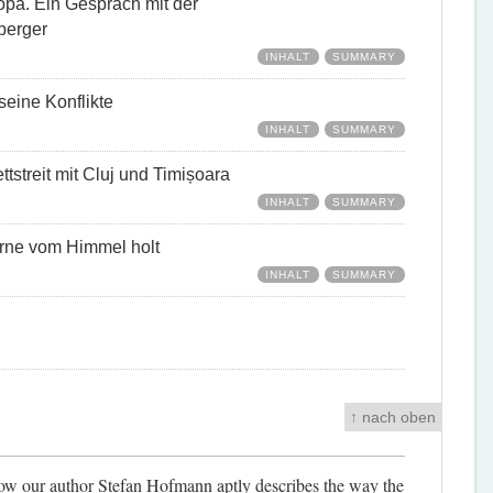
opa. Ein Gespräch mit der
berger
INHALT
SUMMARY
eine Konflikte
INHALT
SUMMARY
tstreit mit Cluj und Timișoara
INHALT
SUMMARY
erne vom Himmel holt
INHALT
SUMMARY
↑ nach oben
how our author Stefan Hofmann aptly describes the way the