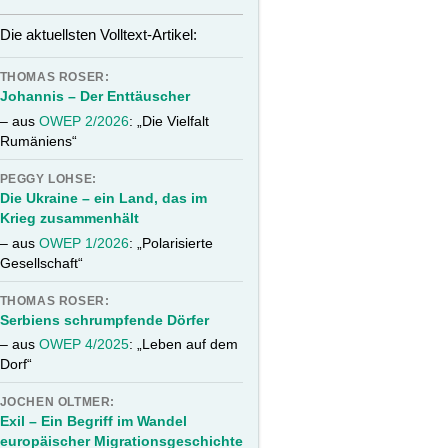
Die aktuellsten Volltext-Artikel:
THOMAS ROSER:
Johannis – Der Enttäuscher
– aus
OWEP 2/2026
: „Die Vielfalt
Rumäniens“
PEGGY LOHSE:
Die Ukraine – ein Land, das im
Krieg zusammenhält
– aus
OWEP 1/2026
: „Polarisierte
Gesellschaft“
THOMAS ROSER:
Serbiens schrumpfende Dörfer
– aus
OWEP 4/2025
: „Leben auf dem
Dorf“
JOCHEN OLTMER:
Exil – Ein Begriff im Wandel
europäischer Migrationsgeschichte