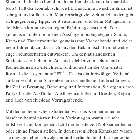
Situation befinden (fremd in einem fremden land, ohne soziales
Netz), fällt der Kontakt sehr leicht. Das Klima zwischen ihnen ist
sehr gut und solidarisch. Man verbringt viel Zeit miteinander, gibt
sich gegenseitig Tipps, lernt zusammen, und beim Mittagessen in
der Mensa kommt es zu regem Erfahrungsaustausch. Die
gemeinsam unternommenen Ausflüge in nahegelegene Städte,
Kino- und Theaterbesuche, gemeinsame Videoabende und vieles
mehr führen dazu, dass sich aus den Bekanntschaften teilweise
enge Freundschaften entwickeln. Um den ausländischen
Studenten das Leben im Ausland leichter zu machen und das
Kennenlernen zu erleichtern, funktioniert an der Universität
1
Rostock die so genannte LEI
. Das ist ein freiwilliger Verband
auslandserfahrener Studenten unterschiedlicher Fachrichtungen.
Ihr Ziel ist Beratung, Betreuung und Information. Sie organisieren
Partys für die Ausländer, Ausflüge nach Berlin, Dresden, Rügen
und auch verschiedene Vortragsabende.
Mit den einheimischen Studenten war das Kennenlernen ein
bisschen komplizierter. In den Vorlesungen waren sie sehr
hilfsbereit und kompetent. Ich konnte jederzeit Notizen entleihen
oder einige Fragen stellen. In den persönlichen Kontakten waren
sie dagegen eher schweigsam und zurückhaltend. Ich bemerkte,