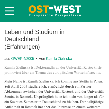
Startseite
Leben und Studium in
Deutschland
Über OWEP
(Erfahrungen)
Volltexte
Probeheft
aus
OWEP 4/2005
• von
Kamila Zielinska
Nachbestellen
Kamila Zielinska ist Doktorandin an der Universität Rostock; sie
Abonnieren
promoviert über ein Thema des europäischen Wirtschaftsrechts.
Kontakt
Mein Name ist Kamila Zielinska, ich komme aus Stettin in Polen.
Seit April 2003 studiere ich, ermöglicht durch ein Partner-
Abkommen zwischen der Universität Rostock und der Universität
Stettin, in Rostock. Ursprünglich hatte ich nicht vor, länger als für
ein Socrates-Semester in Deutschland zu bleiben. Der halbjährige
Aufenthalt in Rostock hat aber das Interesse an einem weiterem