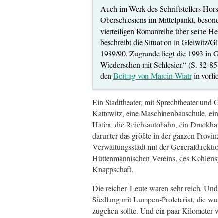
Auch im Werk des Schriftstellers Hors
Oberschlesiens im Mittelpunkt, beson
vierteiligen Romanreihe über seine He
beschreibt die Situation in Gleiwitz/G
1989/90. Zugrunde liegt die 1993 in G
Wiedersehen mit Schlesien“ (S. 82-85)
den
Beitrag von Marcin Wiatr
in vorli
Ein Stadttheater, mit Sprechtheater und 
Kattowitz, eine Maschinenbauschule, ein
Hafen, die Reichsautobahn, ein Druckhau
darunter das größte in der ganzen Provi
Verwaltungsstadt mit der Generaldirekt
Hüttenmännischen Vereins, des Kohlensyn
Knappschaft.
Die reichen Leute waren sehr reich. Und
Siedlung mit Lumpen-Proletariat, die wu
zugehen sollte. Und ein paar Kilometer w