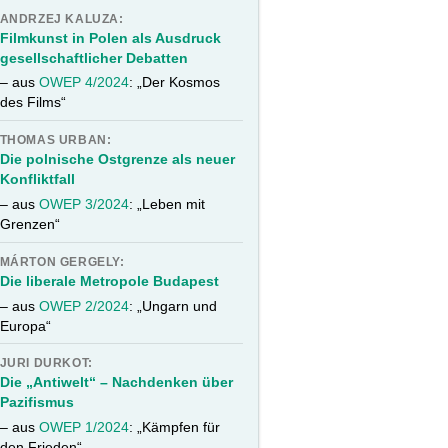
ANDRZEJ KALUZA:
Filmkunst in Polen als Ausdruck
gesellschaftlicher Debatten
– aus
OWEP 4/2024
: „Der Kosmos
des Films“
THOMAS URBAN:
Die polnische Ostgrenze als neuer
Konfliktfall
– aus
OWEP 3/2024
: „Leben mit
Grenzen“
MÁRTON GERGELY:
Die liberale Metropole Budapest
– aus
OWEP 2/2024
: „Ungarn und
Europa“
JURI DURKOT:
Die „Antiwelt“ – Nachdenken über
Pazifismus
– aus
OWEP 1/2024
: „Kämpfen für
den Frieden“