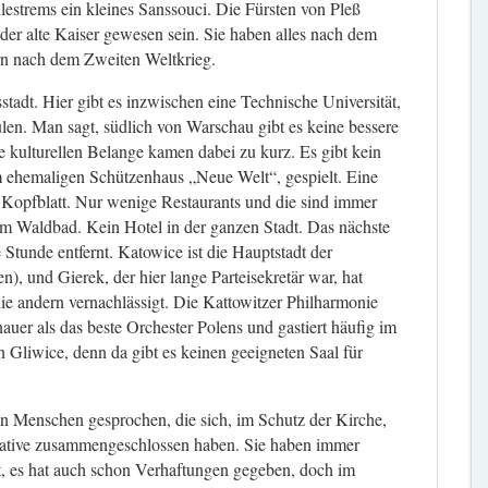
llestrems ein kleines Sanssouci. Die Fürsten von Pleß
s der alte Kaiser gewesen sein. Sie haben alles nach dem
rn nach dem Zweiten Weltkrieg.
stadt. Hier gibt es inzwischen eine Technische Universität,
len. Man sagt, südlich von Warschau gibt es keine bessere
e kulturellen Belange kamen dabei zu kurz. Es gibt kein
m ehemaligen Schützenhaus „Neue Welt“, gespielt. Eine
 Kopfblatt. Nur wenige Restaurants und die sind immer
am Waldbad. Kein Hotel in der ganzen Stadt. Das nächste
 Stunde entfernt. Katowice ist die Hauptstadt der
n), und Gierek, der hier lange Parteisekretär war, hat
die andern vernachlässigt. Die Kattowitzer Philharmonie
auer als das beste Orchester Polens und gastiert häufig im
 Gliwice, denn da gibt es keinen geeigneten Saal für
on Menschen gesprochen, die sich, im Schutz der Kirche,
tiative zusammengeschlossen haben. Sie haben immer
t, es hat auch schon Verhaftungen gegeben, doch im