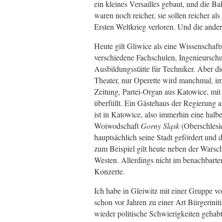
ein kleines Versailles gebaut, und die Ba
waren noch reicher, sie sollen reicher al
Ersten Weltkrieg verloren. Und die ande
Heute gilt Gliwice als eine Wissenschafts
verschiedene Fachschulen, Ingenieurschu
Ausbildungsstätte für Techniker. Aber di
Theater, nur Operette wird manchmal, i
Zeitung, Partei-Organ aus Katowice, mit
überfüllt. Ein Gästehaus der Regierung 
ist in Katowice, also immerhin eine halbe
Woiwodschaft
Gorny Sląsk
(Oberschlesie
hauptsächlich seine Stadt gefördert und 
zum Beispiel gilt heute neben der Warsch
Westen. Allerdings nicht im benachbarten
Konzerte.
Ich habe in Gleiwitz mit einer Gruppe v
schon vor Jahren zu einer Art Bürgerini
wieder politische Schwierigkeiten gehab