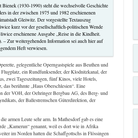
t Bienek (1930-1990) steht die wechselvolle Geschichte
ders in der zwischen 1975 und 1982 erschienenen
imatstadt Gleiwitz. Der vorgestellte Textauszug
liwice kurz vor der gesellschaftlich-politischen Wende
liwice erschienene Ausgabe „Reise in die Kindheit.
. – Zur weitergehenden Information sei auch hier auf
egendem Heft verwiesen.
Operette, gelegentliche Operngastspiele aus Beuthen und
 Flugplatz, ein Rundfunksender, der Klodnitzkanal, der
s, zwei Tageszeitungen, fünf Kinos, viele Hotels,
nz, das berühmte „Haus Oberschlesien“. Eine
ion der VOH, der Oehringer Bergbau AG, des Berg- und
dikats, der Ballestremschen Güterdirektion, der
 die armen Leute sehr arm. In Mathesdorf gab es eine
rde „Kamerun“ genannt, weil es dort wie in Afrika
eiter im Norden hatten die Schaffgottschs in Flössingen