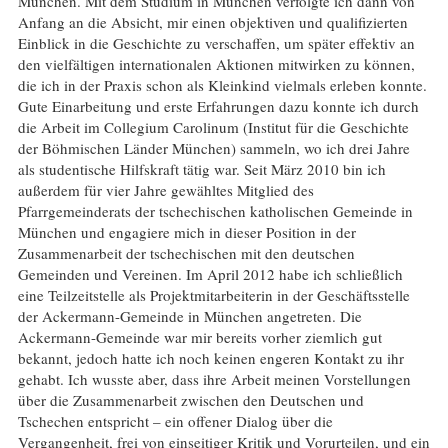
München. Mit dem Studium in München verfolgte ich dann von
Anfang an die Absicht, mir einen objektiven und qualifizierten
Einblick in die Geschichte zu verschaffen, um später effektiv an
den vielfältigen internationalen Aktionen mitwirken zu können,
die ich in der Praxis schon als Kleinkind vielmals erleben konnte.
Gute Einarbeitung und erste Erfahrungen dazu konnte ich durch
die Arbeit im Collegium Carolinum (Institut für die Geschichte
der Böhmischen Länder München) sammeln, wo ich drei Jahre
als studentische Hilfskraft tätig war. Seit März 2010 bin ich
außerdem für vier Jahre gewähltes Mitglied des
Pfarrgemeinderats der tschechischen katholischen Gemeinde in
München und engagiere mich in dieser Position in der
Zusammenarbeit der tschechischen mit den deutschen
Gemeinden und Vereinen. Im April 2012 habe ich schließlich
eine Teilzeitstelle als Projektmitarbeiterin in der Geschäftsstelle
der Ackermann-Gemeinde in München angetreten. Die
Ackermann-Gemeinde war mir bereits vorher ziemlich gut
bekannt, jedoch hatte ich noch keinen engeren Kontakt zu ihr
gehabt. Ich wusste aber, dass ihre Arbeit meinen Vorstellungen
über die Zusammenarbeit zwischen den Deutschen und
Tschechen entspricht – ein offener Dialog über die
Vergangenheit, frei von einseitiger Kritik und Vorurteilen, und ein