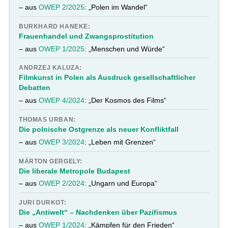
– aus
OWEP 2/2025
: „Polen im Wandel“
BURKHARD HANEKE:
Frauenhandel und Zwangsprostitution
– aus
OWEP 1/2025
: „Menschen und Würde“
ANDRZEJ KALUZA:
Filmkunst in Polen als Ausdruck gesellschaftlicher
Debatten
– aus
OWEP 4/2024
: „Der Kosmos des Films“
THOMAS URBAN:
Die polnische Ostgrenze als neuer Konfliktfall
– aus
OWEP 3/2024
: „Leben mit Grenzen“
MÁRTON GERGELY:
Die liberale Metropole Budapest
– aus
OWEP 2/2024
: „Ungarn und Europa“
JURI DURKOT:
Die „Antiwelt“ – Nachdenken über Pazifismus
– aus
OWEP 1/2024
: „Kämpfen für den Frieden“