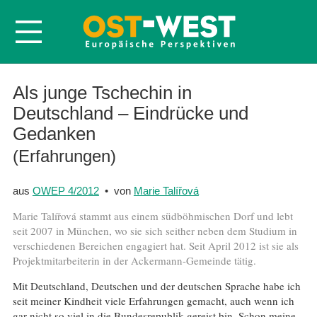
Startseite
Als junge Tschechin in
Deutschland – Eindrücke und
Über OWEP
Gedanken
Volltexte
(Erfahrungen)
Probeheft
Nachbestellen
aus
OWEP 4/2012
• von
Marie Talířová
Abonnieren
Marie Talířová stammt aus einem südböhmischen Dorf und lebt
seit 2007 in München, wo sie sich seither neben dem Studium in
Kontakt
verschiedenen Bereichen engagiert hat. Seit April 2012 ist sie als
Projektmitarbeiterin in der Ackermann-Gemeinde tätig.
Mit Deutschland, Deutschen und der deutschen Sprache habe ich
seit meiner Kindheit viele Erfahrungen gemacht, auch wenn ich
gar nicht so viel in die Bundesrepublik gereist bin. Schon meine