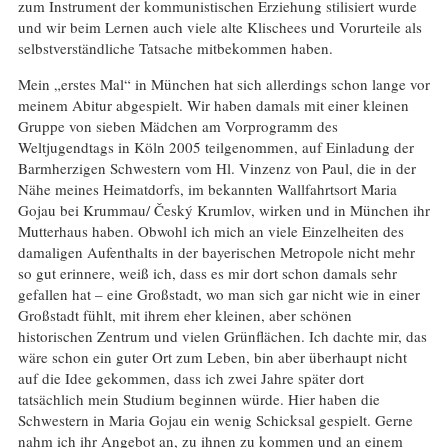
zum Instrument der kommunistischen Erziehung stilisiert wurde
und wir beim Lernen auch viele alte Klischees und Vorurteile als
selbstverständliche Tatsache mitbekommen haben.
Mein „erstes Mal“ in München hat sich allerdings schon lange vor
meinem Abitur abgespielt. Wir haben damals mit einer kleinen
Gruppe von sieben Mädchen am Vorprogramm des
Weltjugendtags in Köln 2005 teilgenommen, auf Einladung der
Barmherzigen Schwestern vom Hl. Vinzenz von Paul, die in der
Nähe meines Heimatdorfs, im bekannten Wallfahrtsort Maria
Gojau bei Krummau/ Český Krumlov, wirken und in München ihr
Mutterhaus haben. Obwohl ich mich an viele Einzelheiten des
damaligen Aufenthalts in der bayerischen Metropole nicht mehr
so gut erinnere, weiß ich, dass es mir dort schon damals sehr
gefallen hat – eine Großstadt, wo man sich gar nicht wie in einer
Großstadt fühlt, mit ihrem eher kleinen, aber schönen
historischen Zentrum und vielen Grünflächen. Ich dachte mir, das
wäre schon ein guter Ort zum Leben, bin aber überhaupt nicht
auf die Idee gekommen, dass ich zwei Jahre später dort
tatsächlich mein Studium beginnen würde. Hier haben die
Schwestern in Maria Gojau ein wenig Schicksal gespielt. Gerne
nahm ich ihr Angebot an, zu ihnen zu kommen und an einem