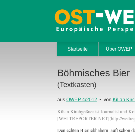
Startseite
Über OWEP
Böhmisches Bier
(Textkasten)
aus
OWEP 4/2012
• von
Kilian Kir
Kilian Kirchgeßner ist Journalist und K
[WELTREPORTER.NET](http://weltrepor
Den echten Bierliebhabern läuft schon 