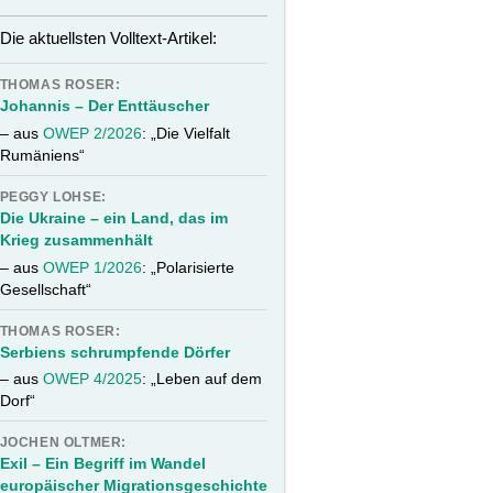
Die aktuellsten Volltext-Artikel:
THOMAS ROSER:
Johannis – Der Enttäuscher
– aus
OWEP 2/2026
: „Die Vielfalt
Rumäniens“
PEGGY LOHSE:
Die Ukraine – ein Land, das im
Krieg zusammenhält
– aus
OWEP 1/2026
: „Polarisierte
Gesellschaft“
THOMAS ROSER:
Serbiens schrumpfende Dörfer
– aus
OWEP 4/2025
: „Leben auf dem
Dorf“
JOCHEN OLTMER:
Exil – Ein Begriff im Wandel
europäischer Migrationsgeschichte