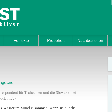
Volltexte
Probeheft
Nachbestellen
chgeßner
orrespondent für Tschechien und die Slowakei bei
ter.net/).
das Wasser im Mund zusammen, wenn sie nur die