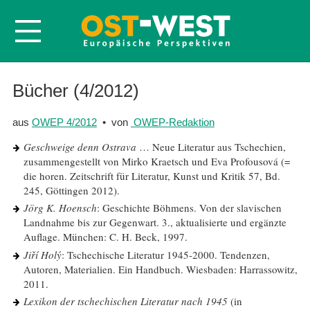
Startseite
Bücher (4/2012)
Über OWEP
aus
OWEP 4/2012
• von
OWEP-Redaktion
Volltexte
Geschweige denn Ostrava
… Neue Literatur aus Tschechien,
Probeheft
zusammengestellt von Mirko Kraetsch und Eva Profousová (=
die horen. Zeitschrift für Literatur, Kunst und Kritik 57, Bd.
Nachbestellen
245, Göttingen 2012).
Abonnieren
Jörg K. Hoensch
: Geschichte Böhmens. Von der slavischen
Landnahme bis zur Gegenwart. 3., aktualisierte und ergänzte
Kontakt
Auflage. München: C. H. Beck, 1997.
Jiří Holý
: Tschechische Literatur 1945-2000. Tendenzen,
Autoren, Materialien. Ein Handbuch. Wiesbaden: Harrassowitz,
2011.
Lexikon der tschechischen Literatur nach 1945
(in