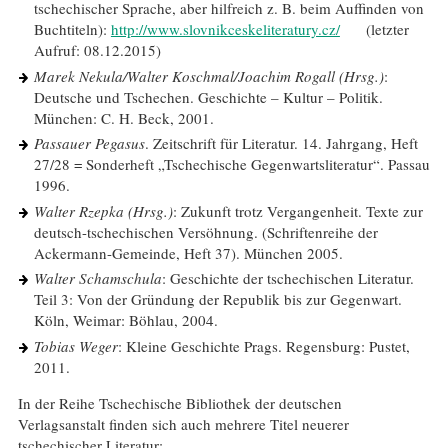
tschechischer Sprache, aber hilfreich z. B. beim Auffinden von
Buchtiteln):
http://www.slovnikceskeliteratury.cz/
(letzter
Aufruf: 08.12.2015)
Marek Nekula/Walter Koschmal/Joachim Rogall (Hrsg.)
:
Deutsche und Tschechen. Geschichte – Kultur – Politik.
München: C. H. Beck, 2001.
Passauer Pegasus
. Zeitschrift für Literatur. 14. Jahrgang, Heft
27/28 = Sonderheft „Tschechische Gegenwartsliteratur“. Passau
1996.
Walter Rzepka (Hrsg.)
: Zukunft trotz Vergangenheit. Texte zur
deutsch-tschechischen Versöhnung. (Schriftenreihe der
Ackermann-Gemeinde, Heft 37). München 2005.
Walter Schamschula
: Geschichte der tschechischen Literatur.
Teil 3: Von der Gründung der Republik bis zur Gegenwart.
Köln, Weimar: Böhlau, 2004.
Tobias Weger
: Kleine Geschichte Prags. Regensburg: Pustet,
2011.
In der Reihe Tschechische Bibliothek der deutschen
Verlagsanstalt finden sich auch mehrere Titel neuerer
tschechischer Literatur: