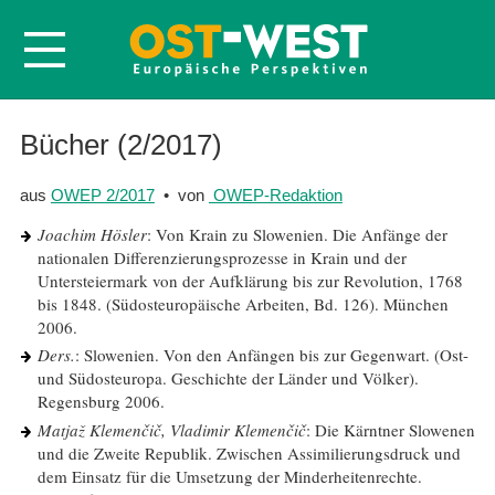
Startseite
Bücher (2/2017)
Über OWEP
aus
OWEP 2/2017
• von
OWEP-Redaktion
Volltexte
Joachim Hösler
: Von Krain zu Slowenien. Die Anfänge der
Probeheft
nationalen Differenzierungsprozesse in Krain und der
Untersteiermark von der Aufklärung bis zur Revolution, 1768
Nachbestellen
bis 1848. (Südosteuropäische Arbeiten, Bd. 126). München
Abonnieren
2006.
Ders.
: Slowenien. Von den Anfängen bis zur Gegenwart. (Ost-
Kontakt
und Südosteuropa. Geschichte der Länder und Völker).
Regensburg 2006.
Matjaž Klemenčič, Vladimir Klemenčič
: Die Kärntner Slowenen
und die Zweite Republik. Zwischen Assimilierungsdruck und
dem Einsatz für die Umsetzung der Minderheitenrechte.