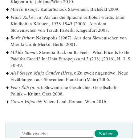
Klagenfurt/Ljubljana/Wien 2010.
Marco Kranjc
: KulturSchock Slowenien. Bielefeld 2009.
Franc Kukovica
: Als uns die Sprache verboten wurde. Eine
Kindheit in Kärnten, 1938-1945 [2006]. Aus dem
Slowenischen von Traudi Pasterk. Klagenfurt 2008.
Boris Pahor
: Nekropolis [1967]. Aus dem Slowenischen von
Mirella Urdih-Merkù. Berlin 2001.
Miklós Somai
: Slovenia Back on Its Feet – What Price Is to Be
Paid for Greed? In: Unia Europejska.pl 3 (238) (2016), H. 3, S.
30-49.
Aleš Šteger, Mitja Čander (Hrsg.)
: Zu zweit nirgendwo. Neue
Erzählungen aus Slowenien. Frankfurt (Main) 2006.
Peter Štih (u. a.)
: Slowenische Geschichte. Gesellschaft –
Politik – Kultur. Graz 2008.
Goran Vojnović
: Vaters Land. Roman. Wien 2016.
Suchformular
Suche