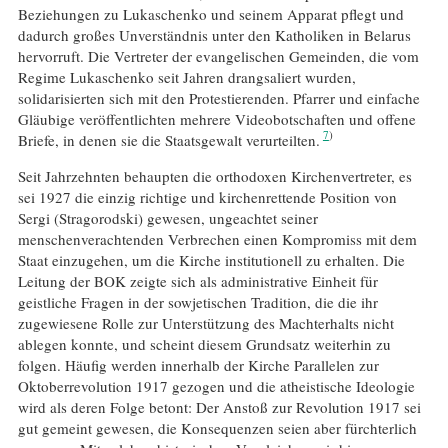
Beziehungen zu Lukaschenko und seinem Apparat pflegt und
dadurch großes Unverständnis unter den Katholiken in Belarus
hervorruft. Die Vertreter der evangelischen Gemeinden, die vom
Regime Lukaschenko seit Jahren drangsaliert wurden,
solidarisierten sich mit den Protestierenden. Pfarrer und einfache
Gläubige veröffentlichten mehrere Videobotschaften und offene
7
Briefe, in denen sie die Staatsgewalt verurteilten.
Seit Jahrzehnten behaupten die orthodoxen Kirchenvertreter, es
sei 1927 die einzig richtige und kirchenrettende Position von
Sergi (Stragorodski) gewesen, ungeachtet seiner
menschenverachtenden Verbrechen einen Kompromiss mit dem
Staat einzugehen, um die Kirche institutionell zu erhalten. Die
Leitung der BOK zeigte sich als administrative Einheit für
geistliche Fragen in der sowjetischen Tradition, die die ihr
zugewiesene Rolle zur Unterstützung des Machterhalts nicht
ablegen konnte, und scheint diesem Grundsatz weiterhin zu
folgen. Häufig werden innerhalb der Kirche Parallelen zur
Oktoberrevolution 1917 gezogen und die atheistische Ideologie
wird als deren Folge betont: Der Anstoß zur Revolution 1917 sei
gut gemeint gewesen, die Konsequenzen seien aber fürchterlich