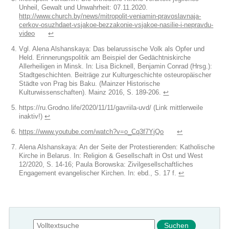
Unheil, Gewalt und Unwahrheit: 07.11.2020.
http://www.church.by/news/mitropolit-veniamin-pravoslavnaja-
cerkov-osuzhdaet-vsjakoe-bezzakonie-vsjakoe-nasilie-i-nepravdu-
video
↩︎
Vgl. Alena Alshanskaya: Das belarussische Volk als Opfer und
Held. Erinnerungspolitik am Beispiel der Gedächtniskirche
Allerheiligen in Minsk. In: Lisa Bicknell, Benjamin Conrad (Hrsg.):
Stadtgeschichten. Beiträge zur Kulturgeschichte osteuropäischer
Städte von Prag bis Baku. (Mainzer Historische
Kulturwissenschaften). Mainz 2016, S. 189-206.
↩︎
https://ru.Grodno.life/2020/11/11/gavriila-uvd/ (Link mittlerweile
inaktiv!)
↩︎
https://www.youtube.com/watch?v=o_Cq3f7YjQo
↩︎
Alena Alshanskaya: An der Seite der Protestierenden: Katholische
Kirche in Belarus. In: Religion & Gesellschaft in Ost und West
12/2020, S. 14-16; Paula Borowska: Zivilgesellschaftliches
Engagement evangelischer Kirchen. In: ebd., S. 17 f.
↩︎
Suchformular
Suche