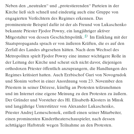
Neben den „neutralen“ und „protestierenden“ Parteien in der
Kirche ließ sich schnell und eindeutig auch eine Gruppe von
engagierten Verfechtern des Regimes erkennen. Das
prominenteste Beispiel dafür ist der als Freund von Lukaschenko
bekannte Priester Fjodor Powny, ein langjähriger aktiver
4
Mitgestalter von dessen Geschichtspolitik.
Im Einklang mit der
Staatspropaganda sprach er von äußeren Kräften, die es auf den
Zerfall des Landes abgesehen hätten. Nach dem Wechsel des
Metropoliten spielt Fjodor Powny eine immer wichtigere Rolle in
der Leitung der Kirche und scheut sich nicht davor, diejenigen
orthodoxen Priester öffentlich anzuprangern, die Handlungen des
Regimes kritisiert hatten. Auch Erzbischof Guri von Novogrudok
und Slonim verbot in einer Anordnung vom 23. November den
Priestern in seiner Diözese, künftig an Protesten teilzunehmen
und im Internet eine eigene Meinung zu den Protesten zu äußern.
Der Gründer und Vorsteher des Hl. Elisabeth-Klosters in Minsk
und langjährige Unterstützer von Alexander Lukaschenko,
Priester Andrej Lemeschonok, entließ einen seiner Mitarbeiter,
einen prominenten Kindertheaterschauspieler, nach dessen
achttägiger Haftstrafe wegen Teilnahme an den Protesten.