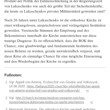
Produkt der Politik der Entmenschlichung in der Regierungszeit
von Lukaschenko wie auch der größte Teil der Sicherheitskräfte,
die heute zu Lukaschenkos privater Militäreinheit geworden sind?
Nach 26 Jahren unter Lukaschenko ist die orthodoxe Kirche zu
einer wirkungslosen, anspruchslosen und verängstigten Institution
geworden. Vereinzelte Stimmen der Empörung und des
Bekenntnisses innerhalb der Kirche unterstreichen nur diese
traurige Diagnose. Es ist offensichtlich, dass die BOK ihre
Chance, eine glaubwürdige und fundamentale Institution des
neuen Belarus zu werden, gerade unwiderruflich verpasst, statt
diese Krise als einmalige Chance für eine mögliche Erneuerung
und den Wiederbeginn der Kirche zu ergreifen.
Fußnoten:
Vgl. Appell von Artemij, Erzbischof von Grodno und Volkovysk,
14.08.2020:
https://belarus2020.churchby.info/offentlicher-appel-
von-artemij-erzbischof-von-grodno-und-volkovysk/
↩︎
Vgl.
http://church.by/news/episkop-veniamin-sejchas-
sovershaetsja-duhovnaja-borba-za-nashe-otechestvo
↩︎
Metropolit Veniamin: Die orthodoxe Kirche verurteilt jegliches