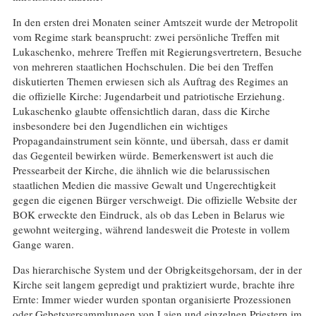
In den ersten drei Monaten seiner Amtszeit wurde der Metropolit
vom Regime stark beansprucht: zwei persönliche Treffen mit
Lukaschenko, mehrere Treffen mit Regierungsvertretern, Besuche
von mehreren staatlichen Hochschulen. Die bei den Treffen
diskutierten Themen erwiesen sich als Auftrag des Regimes an
die offizielle Kirche: Jugendarbeit und patriotische Erziehung.
Lukaschenko glaubte offensichtlich daran, dass die Kirche
insbesondere bei den Jugendlichen ein wichtiges
Propagandainstrument sein könnte, und übersah, dass er damit
das Gegenteil bewirken würde. Bemerkenswert ist auch die
Pressearbeit der Kirche, die ähnlich wie die belarussischen
staatlichen Medien die massive Gewalt und Ungerechtigkeit
gegen die eigenen Bürger verschweigt. Die offizielle Website der
BOK erweckte den Eindruck, als ob das Leben in Belarus wie
gewohnt weiterging, während landesweit die Proteste in vollem
Gange waren.
Das hierarchische System und der Obrigkeitsgehorsam, der in der
Kirche seit langem gepredigt und praktiziert wurde, brachte ihre
Ernte: Immer wieder wurden spontan organisierte Prozessionen
oder Gebetsversammlungen von Laien und einzelnen Priestern im