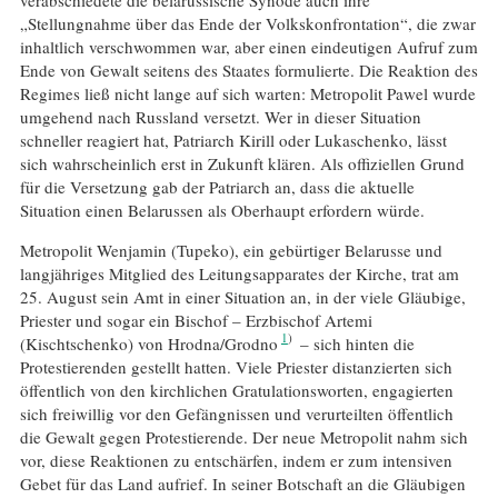
„Stellungnahme über das Ende der Volkskonfrontation“, die zwar
inhaltlich verschwommen war, aber einen eindeutigen Aufruf zum
Ende von Gewalt seitens des Staates formulierte. Die Reaktion des
Regimes ließ nicht lange auf sich warten: Metropolit Pawel wurde
umgehend nach Russland versetzt. Wer in dieser Situation
schneller reagiert hat, Patriarch Kirill oder Lukaschenko, lässt
sich wahrscheinlich erst in Zukunft klären. Als offiziellen Grund
für die Versetzung gab der Patriarch an, dass die aktuelle
Situation einen Belarussen als Oberhaupt erfordern würde.
Metropolit Wenjamin (Tupeko), ein gebürtiger Belarusse und
langjähriges Mitglied des Leitungsapparates der Kirche, trat am
25. August sein Amt in einer Situation an, in der viele Gläubige,
Priester und sogar ein Bischof – Erzbischof Artemi
1
(Kischtschenko) von Hrodna/Grodno
– sich hinten die
Protestierenden gestellt hatten. Viele Priester distanzierten sich
öffentlich von den kirchlichen Gratulationsworten, engagierten
sich freiwillig vor den Gefängnissen und verurteilten öffentlich
die Gewalt gegen Protestierende. Der neue Metropolit nahm sich
vor, diese Reaktionen zu entschärfen, indem er zum intensiven
Gebet für das Land aufrief. In seiner Botschaft an die Gläubigen