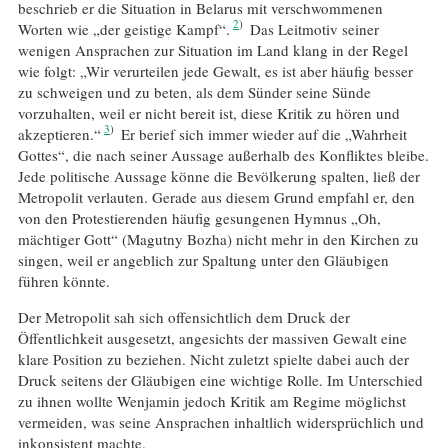
beschrieb er die Situation in Belarus mit verschwommenen
2
Worten wie „der geistige Kampf“.
Das Leitmotiv seiner
wenigen Ansprachen zur Situation im Land klang in der Regel
wie folgt: „Wir verurteilen jede Gewalt, es ist aber häufig besser
zu schweigen und zu beten, als dem Sünder seine Sünde
vorzuhalten, weil er nicht bereit ist, diese Kritik zu hören und
3
akzeptieren.“
Er berief sich immer wieder auf die „Wahrheit
Gottes“, die nach seiner Aussage außerhalb des Konfliktes bleibe.
Jede politische Aussage könne die Bevölkerung spalten, ließ der
Metropolit verlauten. Gerade aus diesem Grund empfahl er, den
von den Protestierenden häufig gesungenen Hymnus „Oh,
mächtiger Gott“ (Magutny Bozha) nicht mehr in den Kirchen zu
singen, weil er angeblich zur Spaltung unter den Gläubigen
führen könnte.
Der Metropolit sah sich offensichtlich dem Druck der
Öffentlichkeit ausgesetzt, angesichts der massiven Gewalt eine
klare Position zu beziehen. Nicht zuletzt spielte dabei auch der
Druck seitens der Gläubigen eine wichtige Rolle. Im Unterschied
zu ihnen wollte Wenjamin jedoch Kritik am Regime möglichst
vermeiden, was seine Ansprachen inhaltlich widersprüchlich und
inkonsistent machte.