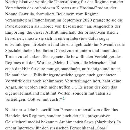
Noch plakativer wurde die Unterstützung für das Regime von der
Vorsteherin des orthodoxen Klosters aus Hrodna/Grodno, der
Nonne Gawriila, formuliert. Bei einem vom Regime
veranstaltetem Frauenforum im September 2020 prangerte sie die
Protestierenden als „Horde von Besessenen“ an. Angesichts der
Empörung, die dieser Auftritt innerhalb der orthodoxen Kirche
hervorrief, musste sie sich in einem Interview dafür sogar
entschuldigen. Trotzdem fand sie es angebracht, im November die
Spezialeinheiten bei ihrem Dienst zu ermuntern und ihnen drei
Torten zu schenken. Sie segnete die bewaffneten Verteidiger des
Regimes mit den Worten: „Meine Lieben, alle Menschen sind
euch dankbar für eure mutige, standhafte, aufrichtige und treue
Heimatliebe … Falls ihr irgendwelche gegen euch gerichteten
Vorwürfe oder noch schlimmere Verurteilungen hört, habt keine
Angst, sie werden euch nicht treffen …. Es ist an der Zeit, das
eigene Heimatland nicht mit Worten, sondern mit Taten zu
5
verteidigen. Gott sei mit euch!“
Nicht nur solche hasserfüllten Personen unterstützen offen das
Handeln des Regimes, sondern auch der als „progressiver
Geistlicher“ medial bekannte Archimandrit Sawa (Mazhuko). In
einem Interview für den russischen Fernsehkanal „Spas“