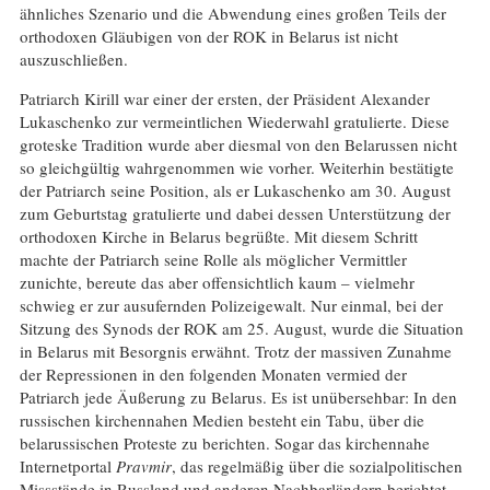
ähnliches Szenario und die Abwendung eines großen Teils der
orthodoxen Gläubigen von der ROK in Belarus ist nicht
auszuschließen.
Patriarch Kirill war einer der ersten, der Präsident Alexander
Lukaschenko zur vermeintlichen Wiederwahl gratulierte. Diese
groteske Tradition wurde aber diesmal von den Belarussen nicht
so gleichgültig wahrgenommen wie vorher. Weiterhin bestätigte
der Patriarch seine Position, als er Lukaschenko am 30. August
zum Geburtstag gratulierte und dabei dessen Unterstützung der
orthodoxen Kirche in Belarus begrüßte. Mit diesem Schritt
machte der Patriarch seine Rolle als möglicher Vermittler
zunichte, bereute das aber offensichtlich kaum – vielmehr
schwieg er zur ausufernden Polizeigewalt. Nur einmal, bei der
Sitzung des Synods der ROK am 25. August, wurde die Situation
in Belarus mit Besorgnis erwähnt. Trotz der massiven Zunahme
der Repressionen in den folgenden Monaten vermied der
Patriarch jede Äußerung zu Belarus. Es ist unübersehbar: In den
russischen kirchennahen Medien besteht ein Tabu, über die
belarussischen Proteste zu berichten. Sogar das kirchennahe
Internetportal
Pravmir
, das regelmäßig über die sozialpolitischen
Missstände in Russland und anderen Nachbarländern berichtet,