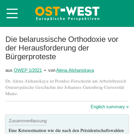
Startseite
Die belarussische Orthodoxie vor
der Herausforderung der
Über OWEP
Bürgerproteste
Volltexte
Probeheft
aus
OWEP 1/2021
• von
Alena Alshanskaya
Nachbestellen
Dr. Alena Alshanskaya ist Postdoc-Forscherin am Arbeitsbereich
Osteuropäische Geschichte der Johannes Gutenberg-Universität
Abonnieren
Mainz.
Kontakt
English summary »
Zusammenfassung
Eine Krisensituation wie die nach den Präsidentschaftswahlen