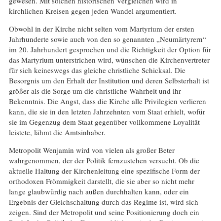
gewesen. Mit solchen historischen Vergleichen wird in
kirchlichen Kreisen gegen jeden Wandel argumentiert.
Obwohl in der Kirche nicht selten vom Martyrium der ersten
Jahrhunderte sowie auch von den so genannten „Neumärtyrern“
im 20. Jahrhundert gesprochen und die Richtigkeit der Option für
das Martyrium unterstrichen wird, wünschen die Kirchenvertreter
für sich keineswegs das gleiche christliche Schicksal. Die
Besorgnis um den Erhalt der Institution und deren Selbsterhalt ist
größer als die Sorge um die christliche Wahrheit und ihr
Bekenntnis. Die Angst, dass die Kirche alle Privilegien verlieren
kann, die sie in den letzten Jahrzehnten vom Staat erhielt, wofür
sie im Gegenzug dem Staat gegenüber vollkommene Loyalität
leistete, lähmt die Amtsinhaber.
Metropolit Wenjamin wird von vielen als großer Beter
wahrgenommen, der der Politik fernzustehen versucht. Ob die
aktuelle Haltung der Kirchenleitung eine spezifische Form der
orthodoxen Frömmigkeit darstellt, die sie aber so nicht mehr
lange glaubwürdig nach außen durchhalten kann, oder ein
Ergebnis der Gleichschaltung durch das Regime ist, wird sich
zeigen. Sind der Metropolit und seine Positionierung doch ein