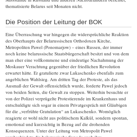
thematisierte Belarus seit Monaten nicht.
Die Position der Leitung der BOK
Eine Überraschung war hingegen die widersprüchliche Reaktion
des Oberhaupts der Belarussischen Orthodoxen Kirche,
Metropoliten Pawel (Ponomarjow) – eines Russen, der immer
noch keine belarussische Staatsbürgerschaft besitzt und von dem
man eher eine vollkommene und eindeutige Nachahmung der
Moskauer Verachtung gegenüber der friedlichen Revolution
erwartet hätte. Er gratulierte zwar Lukaschenko ebenfalls zum
angeblichen Wahlsieg. Am dritten Tag der Proteste, als das
Ausmaß der Gewalt offensichtlich wurde, forderte Pawel jedoch
von beiden Seiten, die Gewalt zu stoppen. Weiterhin besuchte er
von der Polizei verprügelte Protestierende im Krankenhaus und
entschuldigte sich sogar in einem Privatgespräch mit Gläubigen
für die „verfrühte Gratulation“ an Lukaschenko. Womöglich
reagierte er wohl nicht aus politischem Kalkül, sondern spontan,
emotional und kurzsichtig in Bezug auf die drohenden
Konsequenzen. Unter der Leitung von Metropolit Pawel
verabschiedete die belarussische Synode auch ihre