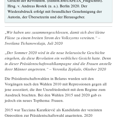
Gesicht der Revolution. (edition.fotoTAPETA_Flugschrift).
Hrsg. v. Andreas Rostek (u. a.). Berlin 2020. Der
Wiederabdruck erfolgt mit freundlicher Genehmigung der
Autorin, der Übersetzerin und der Herausgeber.
„Wir haben uns zusammengeschlossen, damit sich drei kleine
Flüsse zu einem breiten Strom des Volkszorns vereinen.“ –
Swetlana Tichanowskaja, Juli 2020
„Der Sommer 2020 wird in die neue belarusische Geschichte
eingehen, da diese Revolution ein weibliches Gesicht hatte. Denn
in dieser Präsidentschaftswahlkampagne sind die Frauen anstelle
ihrer Männer angetreten.“ – Veronika Zepkalo, Oktober 2020
Die Präsidentschaftswahlen in Belarus wurden seit den
Vorgängen nach den Wahlen 2010 mit Repressionen gegen all
jene assoziiert, die ihre Unzufriedenheit mit dem Regime zum
Ausdruck brachten. Bei den Wahlen 2015 und 2020 gab es
jedoch ein neues Topthema: Frauen.
2015 war Tacciana Karatkievič als Kandidatin der vereinten
Opposition zur Präsidentschaftswahl angetreten, 2020