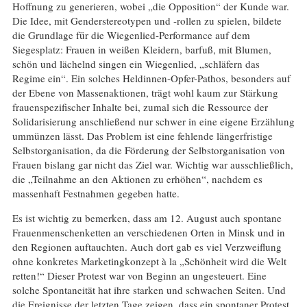
Hoffnung zu generieren, wobei „die Opposition“ der Kunde war.
Die Idee, mit Genderstereotypen und -rollen zu spielen, bildete
die Grundlage für die Wiegenlied-Performance auf dem
Siegesplatz: Frauen in weißen Kleidern, barfuß, mit Blumen,
schön und lächelnd singen ein Wiegenlied, „schläfern das
Regime ein“. Ein solches Heldinnen-Opfer-Pathos, besonders auf
der Ebene von Massenaktionen, trägt wohl kaum zur Stärkung
frauenspezifischer Inhalte bei, zumal sich die Ressource der
Solidarisierung anschließend nur schwer in eine eigene Erzählung
ummünzen lässt. Das Problem ist eine fehlende längerfristige
Selbstorganisation, da die Förderung der Selbstorganisation von
Frauen bislang gar nicht das Ziel war. Wichtig war ausschließlich,
die „Teilnahme an den Aktionen zu erhöhen“, nachdem es
massenhaft Festnahmen gegeben hatte.
Es ist wichtig zu bemerken, dass am 12. August auch spontane
Frauenmenschenketten an verschiedenen Orten in Minsk und in
den Regionen auftauchten. Auch dort gab es viel Verzweiflung
ohne konkretes Marketingkonzept à la „Schönheit wird die Welt
retten!“ Dieser Protest war von Beginn an ungesteuert. Eine
solche Spontaneität hat ihre starken und schwachen Seiten. Und
die Ereignisse der letzten Tage zeigen, dass ein spontaner Protest