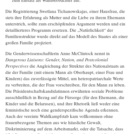
zum Einsatz als Wahlbeobachter auf.
Die Registrierung Swetlana Tichanowskajas, einer Hausfrau, die
stets ihre Erfahrung als Mutter und die Liebe zu ihrem Ehemann
unterstrich, sollte zum erschöpfenden Argument werden und ein
detaillierteres Programm ersetzen. Die „Natürlichkeit“ der
Familienstruktur wurde direkt auf das Modell des Staates als einer
großen Familie projiziert.
Die Genderwissenschaftlerin Anne McClintock nennt in
Dangerous Liaisons: Gender, Nation, and Postcolonial
Perspectives
die Angleichung der Struktur des Nationalstaats an
die der Familie (mit einem Mann als Oberhaupt, einer Frau und
Kindern) das zuverlässigste Mittel, um heteropatriarchale Werte
zu verbreiten, die der Frau vorschreiben, für den Mann zu leben.
Die Präsidentschaftskandidatinnen erwähnten soziale Probleme
ausschließlich in Bezug auf die Fürsorge (für den Ehemann, die
Kinder und die Belarusen), und ihre Rhetorik ließ weder eine
feministische noch eine genderspezifische Agenda erkennen.
Auch der vereinte Wahlkampfstab kam vollkommen ohne
frauenbezogene Themen aus wie häusliche Gewalt,
Diskriminierung auf dem Arbeitsmarkt, oder die Tatsache, dass