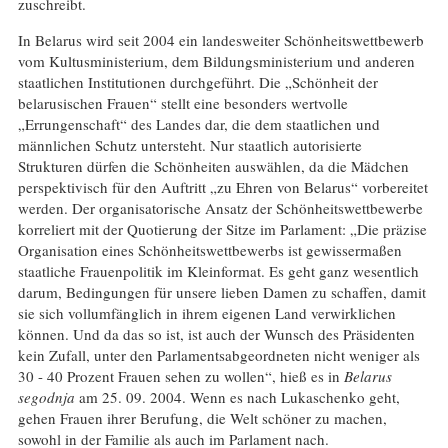
zuschreibt.
In Belarus wird seit 2004 ein landesweiter Schönheitswettbewerb
vom Kultusministerium, dem Bildungsministerium und anderen
staatlichen Institutionen durchgeführt. Die „Schönheit der
belarusischen Frauen“ stellt eine besonders wertvolle
„Errungenschaft“ des Landes dar, die dem staatlichen und
männlichen Schutz untersteht. Nur staatlich autorisierte
Strukturen dürfen die Schönheiten auswählen, da die Mädchen
perspektivisch für den Auftritt „zu Ehren von Belarus“ vorbereitet
werden. Der organisatorische Ansatz der Schönheitswettbewerbe
korreliert mit der Quotierung der Sitze im Parlament: „Die präzise
Organisation eines Schönheitswettbewerbs ist gewissermaßen
staatliche Frauenpolitik im Kleinformat. Es geht ganz wesentlich
darum, Bedingungen für unsere lieben Damen zu schaffen, damit
sie sich vollumfänglich in ihrem eigenen Land verwirklichen
können. Und da das so ist, ist auch der Wunsch des Präsidenten
kein Zufall, unter den Parlamentsabgeordneten nicht weniger als
30 - 40 Prozent Frauen sehen zu wollen“, hieß es in
Belarus
segodnja
am 25. 09. 2004. Wenn es nach Lukaschenko geht,
gehen Frauen ihrer Berufung, die Welt schöner zu machen,
sowohl in der Familie als auch im Parlament nach.