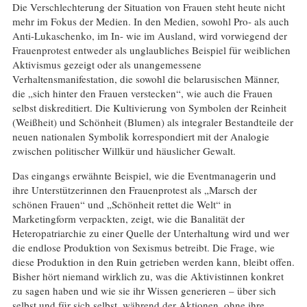
Die Verschlechterung der Situation von Frauen steht heute nicht
mehr im Fokus der Medien. In den Medien, sowohl Pro- als auch
Anti-Lukaschenko, im In- wie im Ausland, wird vorwiegend der
Frauenprotest entweder als unglaubliches Beispiel für weiblichen
Aktivismus gezeigt oder als unangemessene
Verhaltensmanifestation, die sowohl die belarusischen Männer,
die „sich hinter den Frauen verstecken“, wie auch die Frauen
selbst diskreditiert. Die Kultivierung von Symbolen der Reinheit
(Weißheit) und Schönheit (Blumen) als integraler Bestandteile der
neuen nationalen Symbolik korrespondiert mit der Analogie
zwischen politischer Willkür und häuslicher Gewalt.
Das eingangs erwähnte Beispiel, wie die Eventmanagerin und
ihre Unterstützerinnen den Frauenprotest als „Marsch der
schönen Frauen“ und „Schönheit rettet die Welt“ in
Marketingform verpackten, zeigt, wie die Banalität der
Heteropatriarchie zu einer Quelle der Unterhaltung wird und wer
die endlose Produktion von Sexismus betreibt. Die Frage, wie
diese Produktion in den Ruin getrieben werden kann, bleibt offen.
Bisher hört niemand wirklich zu, was die Aktivistinnen konkret
zu sagen haben und wie sie ihr Wissen generieren – über sich
selbst und für sich selbst, während der Aktionen, ohne ihre