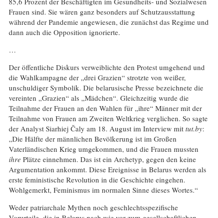
85,6 Prozent der Beschäftigten im Gesundheits- und Sozialwesen
Frauen sind. Sie wären ganz besonders auf Schutzausstattung
während der Pandemie angewiesen, die zunächst das Regime und
dann auch die Opposition ignorierte.
…
Der öffentliche Diskurs verweiblichte den Protest umgehend und
die Wahlkampagne der „drei Grazien“ strotzte von weißer,
unschuldiger Symbolik. Die belarusische Presse bezeichnete die
vereinten „Grazien“ als „Mädchen“. Gleichzeitig wurde die
Teilnahme der Frauen an den Wahlen für „ihre“ Männer mit der
Teilnahme von Frauen am Zweiten Weltkrieg verglichen. So sagte
der Analyst Siarhiej Čaly am 18. August im Interview mit
tut.by
:
„Die Hälfte der männlichen Bevölkerung ist im Großen
Vaterländischen Krieg umgekommen, und die Frauen mussten
ihre
Plätze einnehmen. Das ist ein Archetyp, gegen den keine
Argumentation ankommt. Diese Ereignisse in Belarus werden als
erste feministische Revolution in die Geschichte eingehen.
Wohlgemerkt, Feminismus im normalen Sinne dieses Wortes.“
Weder patriarchale Mythen noch geschlechtsspezifische
Vorurteile, die in Belarus nach wie vor zum gesellschaftlichen