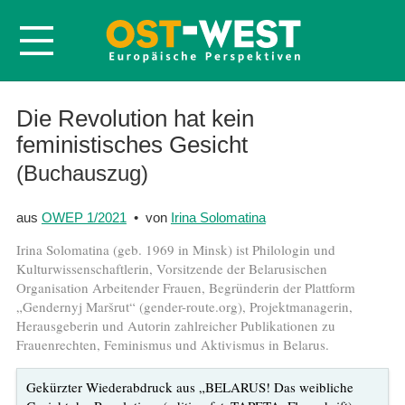
Startseite
Die Revolution hat kein
feministisches Gesicht
Über OWEP
(Buchauszug)
Volltexte
Probeheft
aus
OWEP 1/2021
• von
Irina Solomatina
Nachbestellen
Irina Solomatina (geb. 1969 in Minsk) ist Philologin und
Abonnieren
Kulturwissenschaftlerin, Vorsitzende der Belarusischen
Organisation Arbeitender Frauen, Begründerin der Plattform
Kontakt
„Gendernyj Maršrut“ (gender-route.org), Projektmanagerin,
Herausgeberin und Autorin zahlreicher Publikationen zu
Frauenrechten, Feminismus und Aktivismus in Belarus.
Gekürzter Wiederabdruck aus „BELARUS! Das weibliche