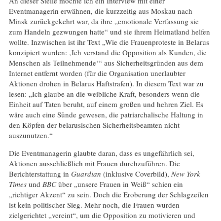
An dieser Stelle möchte ich ein Interview mit einer
Eventmanagerin erwähnen, die kurzzeitig aus Moskau nach
Minsk zurückgekehrt war, da ihre „emotionale Verfassung sie
zum Handeln gezwungen hatte“ und sie ihrem Heimatland helfen
wollte. Inzwischen ist ihr Text „Wie die Frauenproteste in Belarus
konzipiert wurden: ‚Ich verstand die Opposition als Kunden, die
Menschen als Teilnehmende‘“ aus Sicherheitsgründen aus dem
Internet entfernt worden (für die Organisation unerlaubter
Aktionen drohen in Belarus Haftstrafen). In diesem Text war zu
lesen: „Ich glaube an die weibliche Kraft, besonders wenn die
Einheit auf Taten beruht, auf einem großen und hehren Ziel. Es
wäre auch eine Sünde gewesen, die patriarchalische Haltung in
den Köpfen der belarusischen Sicherheitsbeamten nicht
auszunutzen.“
Die Eventmanagerin glaubte daran, dass es ungefährlich sei,
Aktionen ausschließlich mit Frauen durchzuführen. Die
Berichterstattung in
Guardian
(inklusive Coverbild),
New York
Times
und
BBC
über „unsere Frauen in Weiß“ schien ein
„richtiger Akzent“ zu sein. Doch die Eroberung der Schlagzeilen
ist kein politischer Sieg. Mehr noch, die Frauen wurden
zielgerichtet „vereint“, um die Opposition zu motivieren und