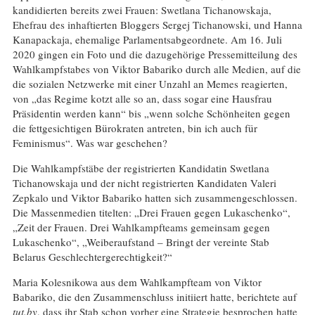
kandidierten bereits zwei Frauen: Swetlana Tichanowskaja,
Ehefrau des inhaftierten Bloggers Sergej Tichanowski, und Hanna
Kanapackaja, ehemalige Parlamentsabgeordnete. Am 16. Juli
2020 gingen ein Foto und die dazugehörige Pressemitteilung des
Wahlkampfstabes von Viktor Babariko durch alle Medien, auf die
die sozialen Netzwerke mit einer Unzahl an Memes reagierten,
von „das Regime kotzt alle so an, dass sogar eine Hausfrau
Präsidentin werden kann“ bis „wenn solche Schönheiten gegen
die fettgesichtigen Bürokraten antreten, bin ich auch für
Feminismus“. Was war geschehen?
Die Wahlkampfstäbe der registrierten Kandidatin Swetlana
Tichanowskaja und der nicht registrierten Kandidaten Valeri
Zepkalo und Viktor Babariko hatten sich zusammengeschlossen.
Die Massenmedien titelten: „Drei Frauen gegen Lukaschenko“,
„Zeit der Frauen. Drei Wahlkampfteams gemeinsam gegen
Lukaschenko“, „Weiberaufstand – Bringt der vereinte Stab
Belarus Geschlechtergerechtigkeit?“
Maria Kolesnikowa aus dem Wahlkampfteam von Viktor
Babariko, die den Zusammenschluss initiiert hatte, berichtete auf
tut.by
, dass ihr Stab schon vorher eine Strategie besprochen hatte