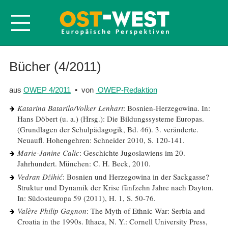
Startseite
Bücher (4/2011)
Über OWEP
aus
OWEP 4/2011
• von
OWEP-Redaktion
Volltexte
Katarina Batarilo/Volker Lenhart
: Bosnien-Herzegowina. In:
Probeheft
Hans Döbert (u. a.) (Hrsg.): Die Bildungssysteme Europas.
(Grundlagen der Schulpädagogik, Bd. 46). 3. veränderte.
Nachbestellen
Neuaufl. Hohengehren: Schneider 2010, S. 120-141.
Abonnieren
Marie-Janine Calic
: Geschichte Jugoslawiens im 20.
Jahrhundert. München: C. H. Beck, 2010.
Kontakt
Vedran Džihić
: Bosnien und Herzegowina in der Sackgasse?
Struktur und Dynamik der Krise fünfzehn Jahre nach Dayton.
In: Südosteuropa 59 (2011), H. 1, S. 50-76.
Valère Philip Gagnon
: The Myth of Ethnic War: Serbia and
Croatia in the 1990s. Ithaca, N. Y.: Cornell University Press,