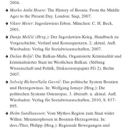
2004.
Marko Attila Hoare
: The History of Bosnia: From the Middle
Ages to the Present Day. London: Saqi, 2007.
Viktor Meier
: Jugoslawiens Erben. München: C. H. Beck,
2001.
Dunja Melčić (Hrsg.)
: Der Jugoslawien-Krieg. Handbuch zu
Vorgeschichte, Verlauf und Konsequenzen. 2. aktual. Aufl.
Wiesbaden: Verlag für Sozialwissenschaften, 2007.
Dušan Reljić
: Die Balkan-Mafia. Organisierte Kriminalität und
kriminalisierter Staat im Westlichen Balkan. (Stiftung
Wissenschaft und Politik, Diskussionspapier FG 2). Berlin
2007.
Solveig Richter/Saša Gavrić
: Das politische System Bosnien
und Herzegowinas. In: Wolfgang Ismayr (Hrsg.): Die
politischen Systeme Osteuropas. 3. überarb. u. aktual. Aufl.
Wiesbaden: Verlag für Sozialwissenschaften, 2010, S. 837-
895.
Holm Sundhaussen
: Vom Mythos Region zum Staat wider
Willen: Metamorphosen in Bosnien-Herzegowina. In:
ders./Ther, Philipp (Hrsg.): Regionale Bewegungen und