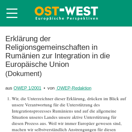
Startseite
Erklärung der
Religionsgemeinschaften in
Über OWEP
Rumänien zur Integration in die
Volltexte
Europäische Union
Probeheft
(Dokument)
Nachbestellen
Abonnieren
aus
OWEP 1/2001
• von
OWEP-Redaktion
Kontakt
Wir, die Unterzeichner dieser Erklärung, drücken im Blick auf
unsere Verantwortung für die Unterstützung des
Integrationsprozesses Rumäniens und auf die allgemeine
Situation unseres Landes unsere aktive Unterstützung für
diesen Prozess aus. Weil wir immer Europäer gewesen sind,
machen wir selbstverständlich Anstrengungen für diesen