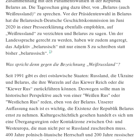
Zusammenhang mit den Parlamentswahlen in der Republik
Belarus an. Die Tagesschau ging dazu über, von „Belarus (auch
Weißrussland)“ zu sprechen. Vor der Präsidentenwahl in Belarus
hat die Belarusisch-Deutsche Geschichtskommission im Juni
2020 in einer Presseerklärung ebenfalls empfohlen, auf
„Weißrussland“ zu verzichten und Belarus zu sagen. Um der
Landessprache gerecht zu werden, haben wir zudem angeregt,
das Adjektiv „belarusisch“ mit nur einem S zu schreiben statt
1
bisher „belarussisch“.
Was spricht denn gegen die Bezeichnung „Weißrussland“?
Seit 1991 gibt es drei ostslawische Staaten: Russland, die Ukraine
und Belarus, die ihre Wurzeln auf das Kiewer Reich oder die
"Kiewer Rus“ zurückführen können. Deswegen sollte man in
historischer Perspektive auch von einer "Weißen Rus" oder
"Westlichen Rus" reden, eben von der Belarus. Unserer
Auffassung nach ist es wichtig, die Existenz der Republik Belarus
ernst zu nehmen. Kulturgeschichtlich gesehen handelt es sich um
eine Übergangsregion oder Kontaktzone zwischen Ost- und
Westeuropa, die man nicht per se Russland zuschreiben muss.
400 Jahre polnisch-litauische Herrschaft und 200 Jahre russischer