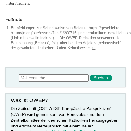
unterstrichen.
Fußnote:
Empfehlungen zur Schreibweise von Belarus: https://geschichte-
historyja.org/site/assets/files/1/200715_pressemitteilung_geschichts
(Link mittlerweile inaktiv!). – Die OWEP-Redaktion verwendet die
Bezeichnung „Belarus“, folgt aber bei dem Adjektiv „belarussisch“
der gewohnten deutschen Duden-Schreibweise.
↩︎
Suchformular
Suche
Was ist OWEP?
Die Zeitschrift „OST-WEST. Europäische Perspektiven“
(OWEP) wird gemeinsam von Renovabis und dem
Zentralkomittee der deutschen Katholiken herausgegeben
und erscheint vierteljährlich mit einem neuen