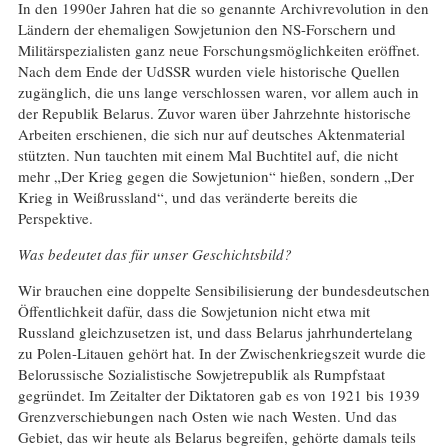
In den 1990er Jahren hat die so genannte Archivrevolution in den
Ländern der ehemaligen Sowjetunion den NS-Forschern und
Militärspezialisten ganz neue Forschungsmöglichkeiten eröffnet.
Nach dem Ende der UdSSR wurden viele historische Quellen
zugänglich, die uns lange verschlossen waren, vor allem auch in
der Republik Belarus. Zuvor waren über Jahrzehnte historische
Arbeiten erschienen, die sich nur auf deutsches Aktenmaterial
stützten. Nun tauchten mit einem Mal Buchtitel auf, die nicht
mehr „Der Krieg gegen die Sowjetunion“ hießen, sondern „Der
Krieg in Weißrussland“, und das veränderte bereits die
Perspektive.
Was bedeutet das für unser Geschichtsbild?
Wir brauchen eine doppelte Sensibilisierung der bundesdeutschen
Öffentlichkeit dafür, dass die Sowjetunion nicht etwa mit
Russland gleichzusetzen ist, und dass Belarus jahrhundertelang
zu Polen-Litauen gehört hat. In der Zwischenkriegszeit wurde die
Belorussische Sozialistische Sowjetrepublik als Rumpfstaat
gegründet. Im Zeitalter der Diktatoren gab es von 1921 bis 1939
Grenzverschiebungen nach Osten wie nach Westen. Und das
Gebiet, das wir heute als Belarus begreifen, gehörte damals teils