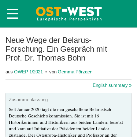
Startseite
Neue Wege der Belarus-
Forschung. Ein Gespräch mit
Über OWEP
Prof. Dr. Thomas Bohn
Volltexte
Probeheft
aus
OWEP 1/2021
• von
Gemma Pörzgen
Nachbestellen
English summary »
Abonnieren
Zusammenfassung
Kontakt
Seit Januar 2020 tagt die neu geschaffene Belarusisch-
Deutsche Geschichtskommission. Sie ist mit 16
Historikerinnen und Historikern aus beiden Ländern besetzt
und kam auf Initiative der Präsidenten beider Länder
zustande. Der Osteuropa-Historiker und Professor an der