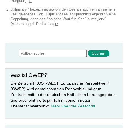
Ausgabe).
↩︎
„Kilpisjärvi“ bezeichnet sowohl den See als auch ein an seinem
Ufer gelegenes Dorf. Kilpisjärvisee ist sprachlich eigentlich eine
Doppelung, denn das finnische Wort für „See“ lautet „järvi“.
(Anmerkung d. Redaktion)
↩︎
Suchformular
Suche
Was ist OWEP?
Die Zeitschrift „OST-WEST. Europäische Perspektiven“
(OWEP) wird gemeinsam von Renovabis und dem
Zentralkomittee der deutschen Katholiken herausgegeben
und erscheint vierteljährlich mit einem neuen
Themenschwerpunkt.
Mehr über die Zeitschrift
.