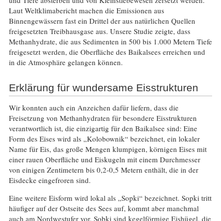
und Tiere absterben und von Kleinstlebewesen zersetzt werden.
Laut Weltklimabericht machen die Emissionen aus
Binnengewässern fast ein Drittel der aus natürlichen Quellen
freigesetzten Treibhausgase aus. Unsere Studie zeigte, dass
Methanhydrate, die aus Sedimenten in 500 bis 1.000 Metern Tiefe
freigesetzt werden, die Oberfläche des Baikalsees erreichen und
in die Atmosphäre gelangen können.
Erklärung für wundersame Eisstrukturen
Wir konnten auch ein Anzeichen dafür liefern, dass die
Freisetzung von Methanhydraten für besondere Eisstrukturen
verantwortlich ist, die einzigartig für den Baikalsee sind: Eine
Form des Eises wird als „Kolobownik“ bezeichnet, ein lokaler
Name für Eis, das große Mengen klumpigen, körnigen Eises mit
einer rauen Oberfläche und Eiskugeln mit einem Durchmesser
von einigen Zentimetern bis 0,2-0,5 Metern enthält, die in der
Eisdecke eingefroren sind.
Eine weitere Eisform wird lokal als „Sopki“ bezeichnet. Sopki tritt
häufiger auf der Ostseite des Sees auf, kommt aber manchmal
auch am Nordwestufer vor. Sobki sind kegelförmige Eishügel, die