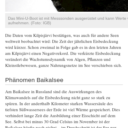
Das Mini-U-Boot ist mit Messsonden ausgerüstet und kann Werte
aufnehmen. (Foto: IGB)
Die Daten vom Kilpisjärvi bestätigen, was auch für andere Seen
weltweit beobachtet wird: Die Zeit der jährlichen Eisbedeckung
wird kürzer. Schon zweimal in Folge gab es in den letzten Jahren
am Kilpisjärvi einen Negativrekord. Die verkürzte Eisbedeckung
verändert die Wachstumsdynamik von Algen, Pflanzen und
Kleinstlebewesen, ganze Nahrungsnetze im See verschieben sich.
Phänomen Baikalsee
Am Baikalsee in Russland sind die Auswirkungen des
Klimawandels auf die Eisbedeckung nicht ganz so stark zu
spüren. In der anderthalb Kilometer starken Wassersäule des
tiefsten Süßwassersees der Erde ist viel Wärme gespeichert. Dies
verhindert lange Zeit die Ausbildung einer Eisschicht auf dem
See. Selbst bei minus 30 Grad Celsius im November ist der
Baikalsee häufig noch eisfrei – im Durchschnitt ist der See nur