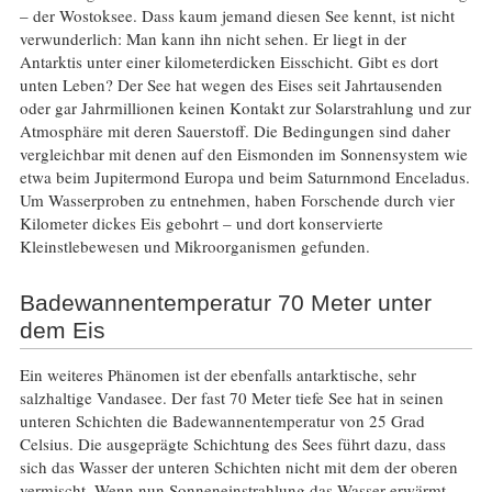
– der Wostoksee. Dass kaum jemand diesen See kennt, ist nicht
verwunderlich: Man kann ihn nicht sehen. Er liegt in der
Antarktis unter einer kilometerdicken Eisschicht. Gibt es dort
unten Leben? Der See hat wegen des Eises seit Jahrtausenden
oder gar Jahrmillionen keinen Kontakt zur Solarstrahlung und zur
Atmosphäre mit deren Sauerstoff. Die Bedingungen sind daher
vergleichbar mit denen auf den Eismonden im Sonnensystem wie
etwa beim Jupitermond Europa und beim Saturnmond Enceladus.
Um Wasserproben zu entnehmen, haben Forschende durch vier
Kilometer dickes Eis gebohrt – und dort konservierte
Kleinstlebewesen und Mikroorganismen gefunden.
Badewannentemperatur 70 Meter unter
dem Eis
Ein weiteres Phänomen ist der ebenfalls antarktische, sehr
salzhaltige Vandasee. Der fast 70 Meter tiefe See hat in seinen
unteren Schichten die Badewannentemperatur von 25 Grad
Celsius. Die ausgeprägte Schichtung des Sees führt dazu, dass
sich das Wasser der unteren Schichten nicht mit dem der oberen
vermischt. Wenn nun Sonneneinstrahlung das Wasser erwärmt,