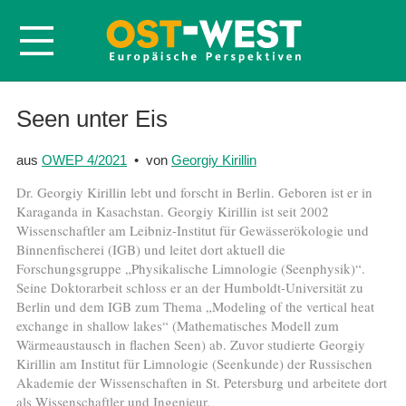
Startseite
Seen unter Eis
Über OWEP
aus
OWEP 4/2021
• von
Georgiy Kirillin
Volltexte
Dr. Georgiy Kirillin lebt und forscht in Berlin. Geboren ist er in
Probeheft
Karaganda in Kasachstan. Georgiy Kirillin ist seit 2002
Wissenschaftler am Leibniz-Institut für Gewässerökologie und
Nachbestellen
Binnenfischerei (IGB) und leitet dort aktuell die
Abonnieren
Forschungsgruppe „Physikalische Limnologie (Seenphysik)“.
Seine Doktorarbeit schloss er an der Humboldt-Universität zu
Kontakt
Berlin und dem IGB zum Thema „Modeling of the vertical heat
exchange in shallow lakes“ (Mathematisches Modell zum
Wärmeaustausch in flachen Seen) ab. Zuvor studierte Georgiy
Kirillin am Institut für Limnologie (Seenkunde) der Russischen
Akademie der Wissenschaften in St. Petersburg und arbeitete dort
als Wissenschaftler und Ingenieur.