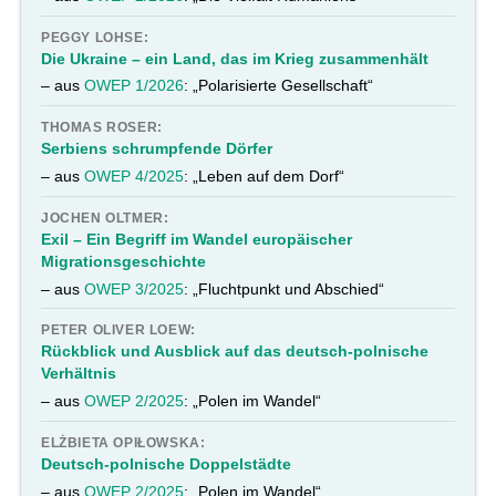
PEGGY LOHSE:
Die Ukraine – ein Land, das im Krieg zusammenhält
– aus
OWEP 1/2026
: „Polarisierte Gesellschaft“
THOMAS ROSER:
Serbiens schrumpfende Dörfer
– aus
OWEP 4/2025
: „Leben auf dem Dorf“
JOCHEN OLTMER:
Exil – Ein Begriff im Wandel europäischer
Migrationsgeschichte
– aus
OWEP 3/2025
: „Fluchtpunkt und Abschied“
PETER OLIVER LOEW:
Rückblick und Ausblick auf das deutsch-polnische
Verhältnis
– aus
OWEP 2/2025
: „Polen im Wandel“
ELŻBIETA OPIŁOWSKA:
Deutsch-polnische Doppelstädte
– aus
OWEP 2/2025
: „Polen im Wandel“