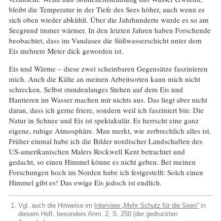
bleibt die Temperatur in der Tiefe des Sees höher, auch wenn es
sich oben wieder abkühlt. Über die Jahrhunderte wurde es so am
Seegrund immer wärmer. In den letzten Jahren haben Forschende
beobachtet, dass im Vandasee die Süßwasserschicht unter dem
Eis mehrere Meter dick geworden ist.
Eis und Wärme – diese zwei scheinbaren Gegensätze faszinieren
mich. Auch die Kälte an meinen Arbeitsorten kann mich nicht
schrecken. Selbst stundenlanges Stehen auf dem Eis und
Hantieren im Wasser machen mir nichts aus. Das liegt aber nicht
daran, dass ich gerne friere, sondern weil ich fasziniert bin: Die
Natur in Schnee und Eis ist spektakulär. Es herrscht eine ganz
eigene, ruhige Atmosphäre. Man merkt, wie zerbrechlich alles ist.
Früher einmal habe ich die Bilder nordischer Landschaften des
US-amerikanischen Malers Rockwell Kent betrachtet und
gedacht, so einen Himmel könne es nicht geben. Bei meinen
Forschungen hoch im Norden habe ich festgestellt: Solch einen
Himmel gibt es! Das ewige Eis jedoch ist endlich.
Vgl. auch die Hinweise im
Interview „Mehr Schutz für die Seen“
in
diesem Heft, besonders Anm. 2, S. 250 (der gedruckten