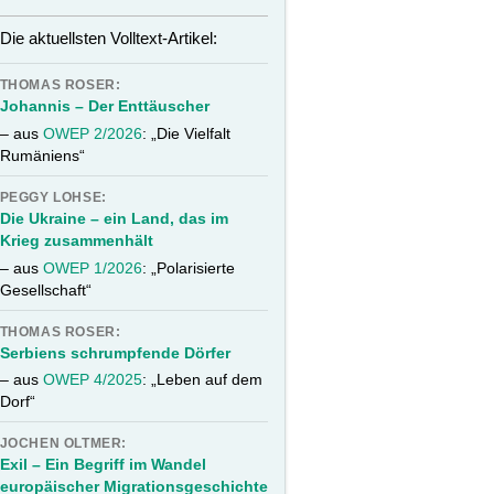
Die aktuellsten Volltext-Artikel:
THOMAS ROSER:
Johannis – Der Enttäuscher
– aus
OWEP 2/2026
: „Die Vielfalt
Rumäniens“
PEGGY LOHSE:
Die Ukraine – ein Land, das im
Krieg zusammenhält
– aus
OWEP 1/2026
: „Polarisierte
Gesellschaft“
THOMAS ROSER:
Serbiens schrumpfende Dörfer
– aus
OWEP 4/2025
: „Leben auf dem
Dorf“
JOCHEN OLTMER:
Exil – Ein Begriff im Wandel
europäischer Migrationsgeschichte