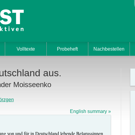
Volltexte
Probeheft
Nachbestellen
eutschland aus.
nder Moisseenko
rzgen
English summary »
etung von und für in Deutschland lebende Belarussinnen