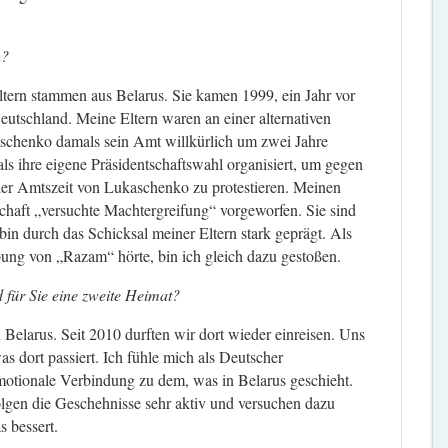
n?
Eltern stammen aus Belarus. Sie kamen 1999, ein Jahr vor
utschland. Meine Eltern waren an einer alternativen
kaschenko damals sein Amt willkürlich um zwei Jahre
als ihre eigene Präsidentschaftswahl organisiert, um gegen
der Amtszeit von Lukaschenko zu protestieren. Meinen
chaft „versuchte Machtergreifung“ vorgeworfen. Sie sind
bin durch das Schicksal meiner Eltern stark geprägt. Als
ung von „Razam“ hörte, bin ich gleich dazu gestoßen.
 für Sie eine zweite Heimat?
Belarus. Seit 2010 durften wir dort wieder einreisen. Uns
as dort passiert. Ich fühle mich als Deutscher
emotionale Verbindung zu dem, was in Belarus geschieht.
olgen die Geschehnisse sehr aktiv und versuchen dazu
s bessert.