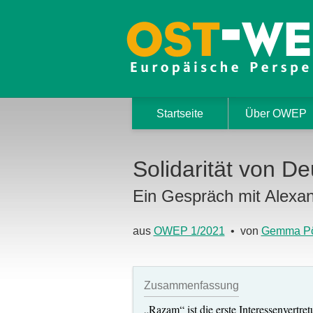
Startseite
Über OWEP
Solidarität von D
Ein Gespräch mit Alexa
aus
OWEP 1/2021
• von
Gemma Pö
Zusammenfassung
„Razam“ ist die erste Interessenvertr