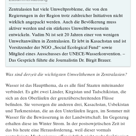
Zentralasien hat viele Umweltprobleme, die von den
Regierungen in der Region trotz zahlreicher Initiativen nicht
wirklich angepackt werden. Auch die Bevölkerung muss
aktiver werden und ein stärkeres Umweltbewusstsein
entwickeln. Vadim Ni ist seit 20 Jahren einer von wenigen
Umweltanwälten in Zentralasien. Er lebt in Kasachstan und ist
Vorsitzender der NGO „Social Ecological Fund“ sowie
Mitglied eines Ausschusses der UNECE-Wasserkonvention. –
Das Gespräch führte die Journalistin Dr. Birgit Brauer.
Was sind derzeit die wichtigsten Umweltthemen in Zentralasien?
Wasser ist das Hauptthema, da es alle fünf Staaten miteinander
verbindet. Es gibt zwei Länder, Kirgistan und Tadschikistan, die
sich an den Oberläufen der grenzüberschreitenden Flüsse
befinden. Sie versorgen die anderen drei, Kasachstan, Usbekistan
und Turkmenistan, die an den Unterläufen liegen, im Sommer mit
Wasser für die Bewässerung in der Landwirtschaft. Im Gegenzug
erhalten diese im Winter Strom. In der postsowjetischen Zeit ist
das bis heute eine Herausforderung, weil dieser vormals
zentralisierte Mechanismus offensichtlich nicht mehr funktioniert.