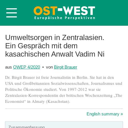
Startseite
Umweltsorgen in Zentralasien.
Ein Gespräch mit dem
Über OWEP
kasachischen Anwalt Vadim Ni
Volltexte
Probeheft
aus
OWEP 4/2020
• von
Birgit Brauer
Nachbestellen
Dr. Birgit Brauer ist freie Journalistin in Berlin. Sie hat in den
USA und Großbritannien Sozialwissenschaften, Journalismus und
Abonnieren
Politische Ökonomie studiert. Von 1997-2012 war sie
Kontakt
Zentralasien-Korrespondentin der britischen Wochenzeitung „The
Economist“ in Almaty (Kasachstan).
English summary »
Zusammenfassung