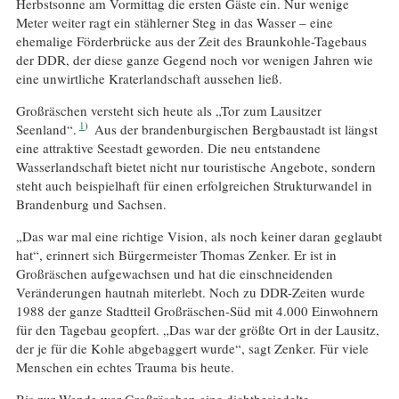
Herbstsonne am Vormittag die ersten Gäste ein. Nur wenige
Meter weiter ragt ein stählerner Steg in das Wasser – eine
ehemalige Förderbrücke aus der Zeit des Braunkohle-Tagebaus
der DDR, der diese ganze Gegend noch vor wenigen Jahren wie
eine unwirtliche Kraterlandschaft aussehen ließ.
Großräschen versteht sich heute als „Tor zum Lausitzer
1
Seenland“.
Aus der brandenburgischen Bergbaustadt ist längst
eine attraktive Seestadt geworden. Die neu entstandene
Wasserlandschaft bietet nicht nur touristische Angebote, sondern
steht auch beispielhaft für einen erfolgreichen Strukturwandel in
Brandenburg und Sachsen.
„Das war mal eine richtige Vision, als noch keiner daran geglaubt
hat“, erinnert sich Bürgermeister Thomas Zenker. Er ist in
Großräschen aufgewachsen und hat die einschneidenden
Veränderungen hautnah miterlebt. Noch zu DDR-Zeiten wurde
1988 der ganze Stadtteil Großräschen-Süd mit 4.000 Einwohnern
für den Tagebau geopfert. „Das war der größte Ort in der Lausitz,
der je für die Kohle abgebaggert wurde“, sagt Zenker. Für viele
Menschen ein echtes Trauma bis heute.