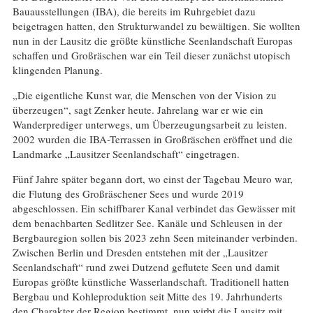
Bauausstellungen (IBA), die bereits im Ruhrgebiet dazu
beigetragen hatten, den Strukturwandel zu bewältigen. Sie wollten
nun in der Lausitz die größte künstliche Seenlandschaft Europas
schaffen und Großräschen war ein Teil dieser zunächst utopisch
klingenden Planung.
„Die eigentliche Kunst war, die Menschen von der Vision zu
überzeugen“, sagt Zenker heute. Jahrelang war er wie ein
Wanderprediger unterwegs, um Überzeugungsarbeit zu leisten.
2002 wurden die IBA-Terrassen in Großräschen eröffnet und die
Landmarke „Lausitzer Seenlandschaft“ eingetragen.
Fünf Jahre später begann dort, wo einst der Tagebau Meuro war,
die Flutung des Großräschener Sees und wurde 2019
abgeschlossen. Ein schiffbarer Kanal verbindet das Gewässer mit
dem benachbarten Sedlitzer See. Kanäle und Schleusen in der
Bergbauregion sollen bis 2023 zehn Seen miteinander verbinden.
Zwischen Berlin und Dresden entstehen mit der „Lausitzer
Seenlandschaft“ rund zwei Dutzend geflutete Seen und damit
Europas größte künstliche Wasserlandschaft. Traditionell hatten
Bergbau und Kohleproduktion seit Mitte des 19. Jahrhunderts
den Charakter der Region bestimmt, nun wirbt die Lausitz mit