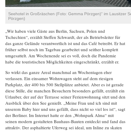
Seehotel in Großräschen (Foto: Gemma Pörzgen)“ im Lausitzer 
Pörzgen)
„Wir haben viele Gäste aus Berlin, Sachsen, Polen und
Tschechien“, erzählt Steffen Schwardt, der als Betriebsleiter für
das ganze Gelände verantwortlich ist und das Café betreibt. Er hat
früher selbst noch im Tagebau gearbeitet und seither komplett
umgesattelt. Am Wochenende sei es voll, doch die Pandemie
habe die touristischen Möglichkeiten eingeschränkt, erzählt er.
So wirkt das ganze Areal manchmal an Wochentagen eher
verlassen. Ein einsamer Wohnwagen steht auf dem riesigen
Parkplatz, der 400 bis 500 Stellplätze anbietet. Aber es ist gerade
diese Stille, die manchen Besuchern besonders gefällt, erzählt ein
Urlauber, der auf der Terrasse seiner Ferienwohnung sitzt und den
Ausblick über den See genießt. „Meine Frau und ich sind mit
unserem Baby hier und uns gefällt, dass nicht so viel los ist“, sagt
der Berliner. Im Internet hatte er den „Wohnpark Alma“ mit
seinen modern gestalteten Bauhaus-Bauten entdeckt und fand das
attraktiv. Der asphaltierte Uferweg sei ideal, um Inline zu skaten