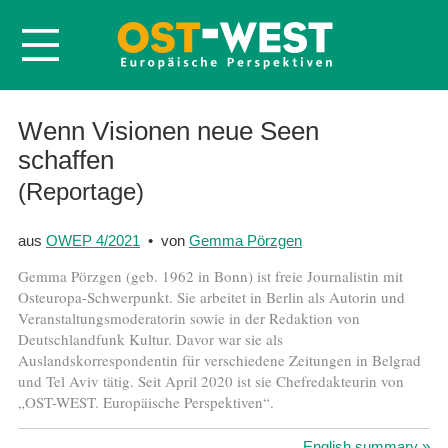
Startseite
Wenn Visionen neue Seen
schaffen
Über OWEP
(Reportage)
Volltexte
Probeheft
aus
OWEP 4/2021
• von
Gemma Pörzgen
Nachbestellen
Gemma Pörzgen (geb. 1962 in Bonn) ist freie Journalistin mit
Abonnieren
Osteuropa-Schwerpunkt. Sie arbeitet in Berlin als Autorin und
Veranstaltungsmoderatorin sowie in der Redaktion von
Kontakt
Deutschlandfunk Kultur. Davor war sie als
Auslandskorrespondentin für verschiedene Zeitungen in Belgrad
und Tel Aviv tätig. Seit April 2020 ist sie Chefredakteurin von
„OST-WEST. Europäische Perspektiven“.
English summary »