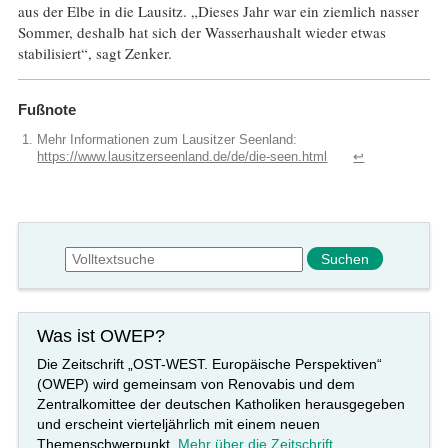
aus der Elbe in die Lausitz. „Dieses Jahr war ein ziemlich nasser
Sommer, deshalb hat sich der Wasserhaushalt wieder etwas
stabilisiert“, sagt Zenker.
Fußnote
Mehr Informationen zum Lausitzer Seenland:
https://www.lausitzerseenland.de/de/die-seen.html
↩︎
Suchformular
Suche
Was ist OWEP?
Die Zeitschrift „OST-WEST. Europäische Perspektiven“
(OWEP) wird gemeinsam von Renovabis und dem
Zentralkomittee der deutschen Katholiken herausgegeben
und erscheint vierteljährlich mit einem neuen
Themenschwerpunkt.
Mehr über die Zeitschrift
.