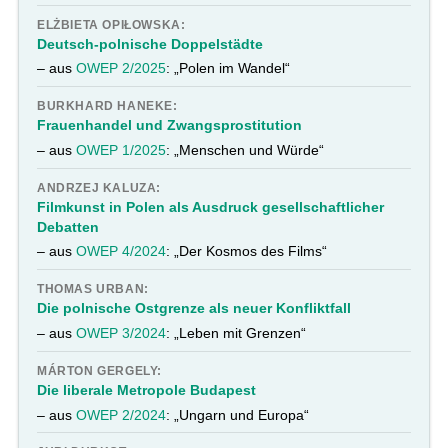
ELŻBIETA OPIŁOWSKA:
Deutsch-polnische Doppelstädte
– aus
OWEP 2/2025
: „Polen im Wandel“
BURKHARD HANEKE:
Frauenhandel und Zwangsprostitution
– aus
OWEP 1/2025
: „Menschen und Würde“
ANDRZEJ KALUZA:
Filmkunst in Polen als Ausdruck gesellschaftlicher
Debatten
– aus
OWEP 4/2024
: „Der Kosmos des Films“
THOMAS URBAN:
Die polnische Ostgrenze als neuer Konfliktfall
– aus
OWEP 3/2024
: „Leben mit Grenzen“
MÁRTON GERGELY:
Die liberale Metropole Budapest
– aus
OWEP 2/2024
: „Ungarn und Europa“