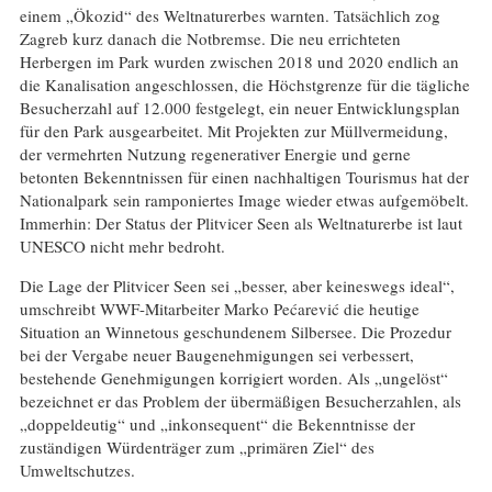
einem „Ökozid“ des Weltnaturerbes warnten. Tatsächlich zog
Zagreb kurz danach die Notbremse. Die neu errichteten
Herbergen im Park wurden zwischen 2018 und 2020 endlich an
die Kanalisation angeschlossen, die Höchstgrenze für die tägliche
Besucherzahl auf 12.000 festgelegt, ein neuer Entwicklungsplan
für den Park ausgearbeitet. Mit Projekten zur Müllvermeidung,
der vermehrten Nutzung regenerativer Energie und gerne
betonten Bekenntnissen für einen nachhaltigen Tourismus hat der
Nationalpark sein ramponiertes Image wieder etwas aufgemöbelt.
Immerhin: Der Status der Plitvicer Seen als Weltnaturerbe ist laut
UNESCO nicht mehr bedroht.
Die Lage der Plitvicer Seen sei „besser, aber keineswegs ideal“,
umschreibt WWF-Mitarbeiter Marko Pećarević die heutige
Situation an Winnetous geschundenem Silbersee. Die Prozedur
bei der Vergabe neuer Baugenehmigungen sei verbessert,
bestehende Genehmigungen korrigiert worden. Als „ungelöst“
bezeichnet er das Problem der übermäßigen Besucherzahlen, als
„doppeldeutig“ und „inkonsequent“ die Bekenntnisse der
zuständigen Würdenträger zum „primären Ziel“ des
Umweltschutzes.