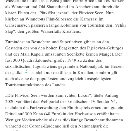
Wasserfälle in die Tiefe. Einst glitten Pierre Brice und Lex Barker
als Winnetou und Old Shatterhand im Apachenkanu durch die
klaren Fluten der „Plitvička jezera“, der Plitvicer Seen. Nun
klicken an Winnetous Film-Silbersee die Kameras: Im
Gänsemarsch passieren lange Kolonnen von Touristen den „Veliki
Slap“, den größten Wasserfalls Kroatiens.
Zumindest an Besuchern und Superlativen gibt es an den
Gestaden der von den hohen Bergketten des Plješevica-Gebirges
und der Mala Kapela umsäumten Seenkette keinen Mangel. Der
fast 300 Quadratkilometer große, 1949 zu Zeiten des
sozialistischen Jugoslawiens gegründete Nationalpark im Herzen
2
der „Lika“
ist nicht nur der älteste in Kroatien, sondern gilt
auch als eine der populärsten und zugleich kostspieligsten
Touristenattraktionen des Landes.
„Die Plitvicer Seen werden zum echten Luxus“, titelte Anfang
2020 verbittert das Webportal des kroatischen TV-Sender N1,
nachdem die Parkverwaltung den Eintrittspreis erneut um gut ein
Drittel auf 300 Kuna (40 Euro) in der Hochsaison erhöht hatte.
Weniger Medienschelte als das rückläufige Besucheraufkommen
während der Corona-Epidemie ließ den Nationalpark die