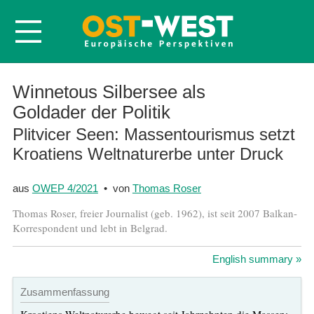
Startseite
Winnetous Silbersee als
Goldader der Politik
Über OWEP
Plitvicer Seen: Massentourismus setzt
Volltexte
Kroatiens Weltnaturerbe unter Druck
Probeheft
Nachbestellen
aus
OWEP 4/2021
• von
Thomas Roser
Abonnieren
Thomas Roser, freier Journalist (geb. 1962), ist seit 2007 Balkan-
Korrespondent und lebt in Belgrad.
Kontakt
English summary »
Zusammenfassung
Kroatiens Weltnaturerbe bewegt seit Jahrzehnten die Massen: