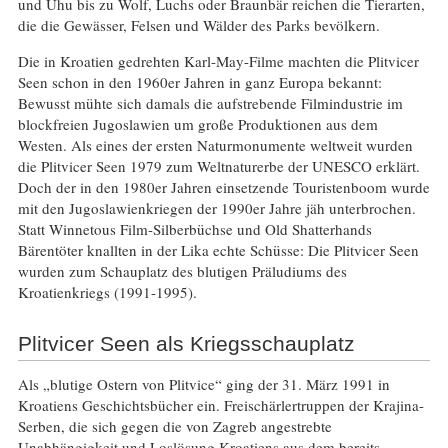
und Uhu bis zu Wolf, Luchs oder Braunbär reichen die Tierarten,
die die Gewässer, Felsen und Wälder des Parks bevölkern.
Die in Kroatien gedrehten Karl-May-Filme machten die Plitvicer
Seen schon in den 1960er Jahren in ganz Europa bekannt:
Bewusst mühte sich damals die aufstrebende Filmindustrie im
blockfreien Jugoslawien um große Produktionen aus dem
Westen. Als eines der ersten Naturmonumente weltweit wurden
die Plitvicer Seen 1979 zum Weltnaturerbe der UNESCO erklärt.
Doch der in den 1980er Jahren einsetzende Touristenboom wurde
mit den Jugoslawienkriegen der 1990er Jahre jäh unterbrochen.
Statt Winnetous Film-Silberbüchse und Old Shatterhands
Bärentöter knallten in der Lika echte Schüsse: Die Plitvicer Seen
wurden zum Schauplatz des blutigen Präludiums des
Kroatienkriegs (1991-1995).
Plitvicer Seen als Kriegsschauplatz
Als „blutige Ostern von Plitvice“ ging der 31. März 1991 in
Kroatiens Geschichtsbücher ein. Freischärlertruppen der Krajina-
Serben, die sich gegen die von Zagreb angestrebte
Unabhängigkeit und Loslösung Kroatiens aus dem bereits