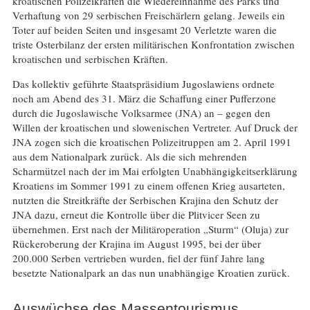
kroatischen Polizeikräften die Wiedereinnahme des Parks und
Verhaftung von 29 serbischen Freischärlern gelang. Jeweils ein
Toter auf beiden Seiten und insgesamt 20 Verletzte waren die
triste Osterbilanz der ersten militärischen Konfrontation zwischen
kroatischen und serbischen Kräften.
Das kollektiv geführte Staatspräsidium Jugoslawiens ordnete
noch am Abend des 31. März die Schaffung einer Pufferzone
durch die Jugoslawische Volksarmee (JNA) an – gegen den
Willen der kroatischen und slowenischen Vertreter. Auf Druck der
JNA zogen sich die kroatischen Polizeitruppen am 2. April 1991
aus dem Nationalpark zurück. Als die sich mehrenden
Scharmützel nach der im Mai erfolgten Unabhängigkeitserklärung
Kroatiens im Sommer 1991 zu einem offenen Krieg ausarteten,
nutzten die Streitkräfte der Serbischen Krajina den Schutz der
JNA dazu, erneut die Kontrolle über die Plitvicer Seen zu
übernehmen. Erst nach der Militäroperation „Sturm“ (Oluja) zur
Rückeroberung der Krajina im August 1995, bei der über
200.000 Serben vertrieben wurden, fiel der fünf Jahre lang
besetzte Nationalpark an das nun unabhängige Kroatien zurück.
Auswüchse des Massentourismus