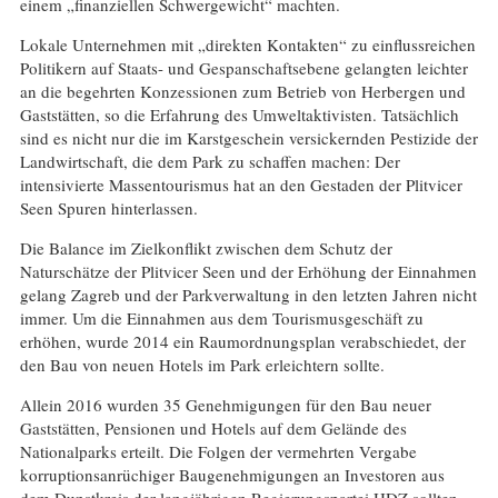
einem „finanziellen Schwergewicht“ machten.
Lokale Unternehmen mit „direkten Kontakten“ zu einflussreichen
Politikern auf Staats- und Gespanschaftsebene gelangten leichter
an die begehrten Konzessionen zum Betrieb von Herbergen und
Gaststätten, so die Erfahrung des Umweltaktivisten. Tatsächlich
sind es nicht nur die im Karstgeschein versickernden Pestizide der
Landwirtschaft, die dem Park zu schaffen machen: Der
intensivierte Massentourismus hat an den Gestaden der Plitvicer
Seen Spuren hinterlassen.
Die Balance im Zielkonflikt zwischen dem Schutz der
Naturschätze der Plitvicer Seen und der Erhöhung der Einnahmen
gelang Zagreb und der Parkverwaltung in den letzten Jahren nicht
immer. Um die Einnahmen aus dem Tourismusgeschäft zu
erhöhen, wurde 2014 ein Raumordnungsplan verabschiedet, der
den Bau von neuen Hotels im Park erleichtern sollte.
Allein 2016 wurden 35 Genehmigungen für den Bau neuer
Gaststätten, Pensionen und Hotels auf dem Gelände des
Nationalparks erteilt. Die Folgen der vermehrten Vergabe
korruptionsanrüchiger Baugenehmigungen an Investoren aus
dem Dunstkreis der langjährigen Regierungspartei HDZ sollten