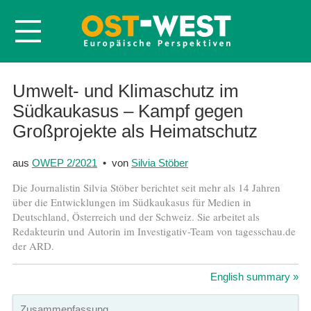
Startseite
Umwelt- und Klimaschutz im
Südkaukasus – Kampf gegen
Über OWEP
Großprojekte als Heimatschutz
Volltexte
Probeheft
aus
OWEP 2/2021
• von
Silvia Stöber
Nachbestellen
Die Journalistin Silvia Stöber berichtet seit mehr als 14 Jahren
über die Entwicklungen im Südkaukasus für Medien in
Abonnieren
Deutschland, Österreich und der Schweiz. Sie arbeitet als
Kontakt
Redakteurin und Autorin im Investigativ-Team von tagesschau.de
der ARD.
English summary »
Zusammenfassung