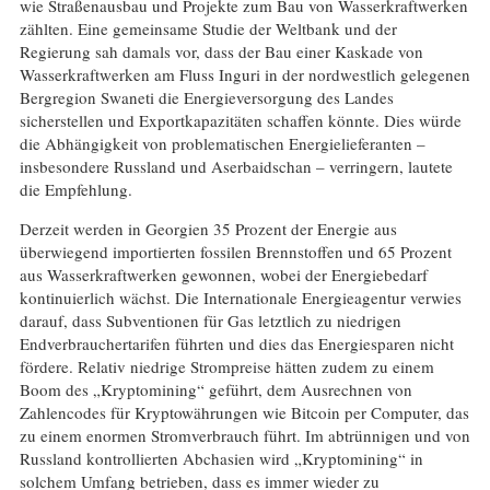
wie Straßenausbau und Projekte zum Bau von Wasserkraftwerken
zählten. Eine gemeinsame Studie der Weltbank und der
Regierung sah damals vor, dass der Bau einer Kaskade von
Wasserkraftwerken am Fluss Inguri in der nordwestlich gelegenen
Bergregion Swaneti die Energieversorgung des Landes
sicherstellen und Exportkapazitäten schaffen könnte. Dies würde
die Abhängigkeit von problematischen Energielieferanten –
insbesondere Russland und Aserbaidschan – verringern, lautete
die Empfehlung.
Derzeit werden in Georgien 35 Prozent der Energie aus
überwiegend importierten fossilen Brennstoffen und 65 Prozent
aus Wasserkraftwerken gewonnen, wobei der Energiebedarf
kontinuierlich wächst. Die Internationale Energieagentur verwies
darauf, dass Subventionen für Gas letztlich zu niedrigen
Endverbrauchertarifen führten und dies das Energiesparen nicht
fördere. Relativ niedrige Strompreise hätten zudem zu einem
Boom des „Kryptomining“ geführt, dem Ausrechnen von
Zahlencodes für Kryptowährungen wie Bitcoin per Computer, das
zu einem enormen Stromverbrauch führt. Im abtrünnigen und von
Russland kontrollierten Abchasien wird „Kryptomining“ in
solchem Umfang betrieben, dass es immer wieder zu