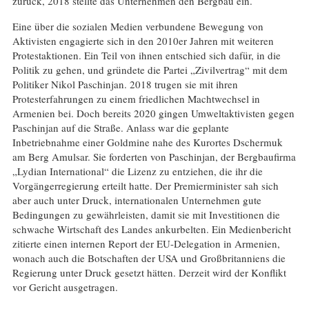
zurück, 2018 stellte das Unternehmen den Bergbau ein.
Eine über die sozialen Medien verbundene Bewegung von
Aktivisten engagierte sich in den 2010er Jahren mit weiteren
Protestaktionen. Ein Teil von ihnen entschied sich dafür, in die
Politik zu gehen, und gründete die Partei „Zivilvertrag“ mit dem
Politiker Nikol Paschinjan. 2018 trugen sie mit ihren
Protesterfahrungen zu einem friedlichen Machtwechsel in
Armenien bei. Doch bereits 2020 gingen Umweltaktivisten gegen
Paschinjan auf die Straße. Anlass war die geplante
Inbetriebnahme einer Goldmine nahe des Kurortes Dschermuk
am Berg Amulsar. Sie forderten von Paschinjan, der Bergbaufirma
„Lydian International“ die Lizenz zu entziehen, die ihr die
Vorgängerregierung erteilt hatte. Der Premierminister sah sich
aber auch unter Druck, internationalen Unternehmen gute
Bedingungen zu gewährleisten, damit sie mit Investitionen die
schwache Wirtschaft des Landes ankurbelten. Ein Medienbericht
zitierte einen internen Report der EU-Delegation in Armenien,
wonach auch die Botschaften der USA und Großbritanniens die
Regierung unter Druck gesetzt hätten. Derzeit wird der Konflikt
vor Gericht ausgetragen.