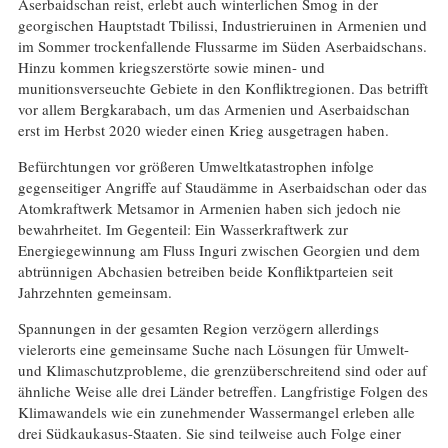
Aserbaidschan reist, erlebt auch winterlichen Smog in der
georgischen Hauptstadt Tbilissi, Industrieruinen in Armenien und
im Sommer trockenfallende Flussarme im Süden Aserbaidschans.
Hinzu kommen kriegszerstörte sowie minen- und
munitionsverseuchte Gebiete in den Konfliktregionen. Das betrifft
vor allem Bergkarabach, um das Armenien und Aserbaidschan
erst im Herbst 2020 wieder einen Krieg ausgetragen haben.
Befürchtungen vor größeren Umweltkatastrophen infolge
gegenseitiger Angriffe auf Staudämme in Aserbaidschan oder das
Atomkraftwerk Metsamor in Armenien haben sich jedoch nie
bewahrheitet. Im Gegenteil: Ein Wasserkraftwerk zur
Energiegewinnung am Fluss Inguri zwischen Georgien und dem
abtrünnigen Abchasien betreiben beide Konfliktparteien seit
Jahrzehnten gemeinsam.
Spannungen in der gesamten Region verzögern allerdings
vielerorts eine gemeinsame Suche nach Lösungen für Umwelt-
und Klimaschutzprobleme, die grenzüberschreitend sind oder auf
ähnliche Weise alle drei Länder betreffen. Langfristige Folgen des
Klimawandels wie ein zunehmender Wassermangel erleben alle
drei Südkaukasus-Staaten. Sie sind teilweise auch Folge einer