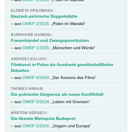
ELŻBIETA OPIŁOWSKA:
Deutsch-polnische Doppelstädte
– aus
OWEP 2/2025
: „Polen im Wandel“
BURKHARD HANEKE:
Frauenhandel und Zwangsprostitution
– aus
OWEP 1/2025
: „Menschen und Würde“
ANDRZEJ KALUZA:
Filmkunst in Polen als Ausdruck gesellschaftlicher
Debatten
– aus
OWEP 4/2024
: „Der Kosmos des Films“
THOMAS URBAN:
Die polnische Ostgrenze als neuer Konfliktfall
– aus
OWEP 3/2024
: „Leben mit Grenzen“
MÁRTON GERGELY:
Die liberale Metropole Budapest
– aus
OWEP 2/2024
: „Ungarn und Europa“