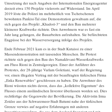
Umsetzung der nach Angaben der Internationalen Energieagentur
derzeit etwa 150 Projekte vielerorts auf Widerstand. Im April
2019 löste die Polizei im mehrheitlich von Tschetschenen
bewohnten Pankisi-Tal eine Demonstration gewaltsam auf, die
sich gegen das Projekt „Khadori-3“ und den Bau mehrerer
kleinerer Kraftwerke richtete. Den Anwohnern war es fast ein
Jahr lang gelungen, die Bauarbeiten aufzuhalten. Sie befürchteten
Engpässe bei der Wasserversorgung infolge des Projekts.
Ende Februar 2021 kam es in der Stadt Kutaissi zu einer
Massendemonstration mit tausenden Menschen. Ihr Protest
richtete sich gegen den Bau des Namakhvani-Wasserkraftwerks
am Fluss Rioni in Zentralgeorgien. Einer der Anführer des
Protestes, der 28-jährige Varlam Goletiani, warf der Regierung
vor, einen illegalen Vertrag mit der beauftragten türkischen Firma
„Enka Renewables“ geschlossen zu haben. Die Anwohner des
Rioni wüssten nichts davon, dass das „kollektive Eigentum“ des
Flusses einem ausländischen Investor überlassen worden sei. Dies
rechtfertige die Gegenwehr der Bevölkerung. Die Aktivistin Irma
Zoidze aus der Schwarzmeer-Stadt Batumi nahe der türkischen
Grenze verwies auf negative Erfahrungen mit anderen
Investitionsprojekten, die aus dem Ausland finanziert und mit